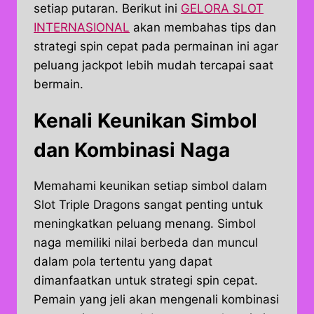
setiap putaran. Berikut ini
GELORA SLOT
INTERNASIONAL
akan membahas tips dan
strategi spin cepat pada permainan ini agar
peluang jackpot lebih mudah tercapai saat
bermain.
Kenali Keunikan Simbol
dan Kombinasi Naga
Memahami keunikan setiap simbol dalam
Slot Triple Dragons sangat penting untuk
meningkatkan peluang menang. Simbol
naga memiliki nilai berbeda dan muncul
dalam pola tertentu yang dapat
dimanfaatkan untuk strategi spin cepat.
Pemain yang jeli akan mengenali kombinasi