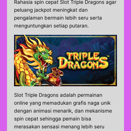
Rahasia spin cepat Slot Triple Dragons agar
peluang jackpot meningkat dan
pengalaman bermain lebih seru serta
menguntungkan setiap putaran.
Slot Triple Dragons adalah permainan
online yang memadukan grafis naga unik
dengan animasi menarik, dan mekanisme
spin cepat sehingga pemain bisa
merasakan sensasi menang lebih seru