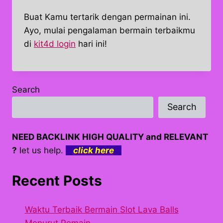
Buat Kamu tertarik dengan permainan ini.
Ayo, mulai pengalaman bermain terbaikmu
di
kit4d login
hari ini!
Search
Search
NEED BACKLINK HIGH QUALITY and RELEVANT
?
let us help.
click here
Recent Posts
Waktu Terbaik Bermain Slot Lava Balls
Menurut Pemain