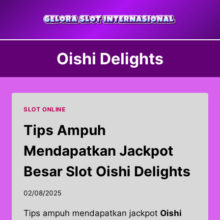
Skip
to
content
Oishi Delights
SLOT ONLINE
Tips Ampuh
Mendapatkan Jackpot
Besar Slot Oishi Delights
02/08/2025
Tips ampuh mendapatkan jackpot
Oishi