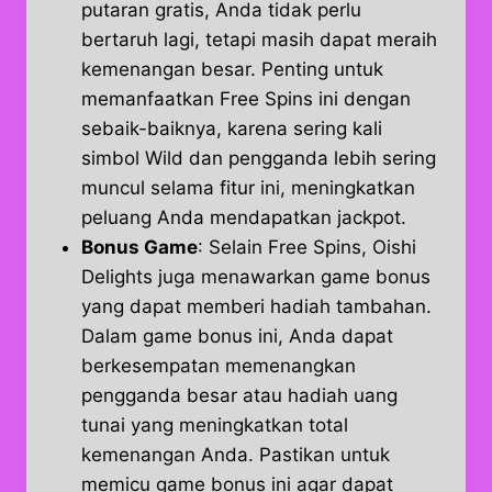
putaran gratis, Anda tidak perlu
bertaruh lagi, tetapi masih dapat meraih
kemenangan besar. Penting untuk
memanfaatkan Free Spins ini dengan
sebaik-baiknya, karena sering kali
simbol Wild dan pengganda lebih sering
muncul selama fitur ini, meningkatkan
peluang Anda mendapatkan jackpot.
Bonus Game
: Selain Free Spins, Oishi
Delights juga menawarkan game bonus
yang dapat memberi hadiah tambahan.
Dalam game bonus ini, Anda dapat
berkesempatan memenangkan
pengganda besar atau hadiah uang
tunai yang meningkatkan total
kemenangan Anda. Pastikan untuk
memicu game bonus ini agar dapat