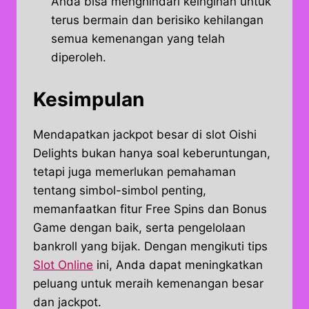
Anda bisa menghindari keinginan untuk
terus bermain dan berisiko kehilangan
semua kemenangan yang telah
diperoleh.
Kesimpulan
Mendapatkan jackpot besar di slot Oishi
Delights bukan hanya soal keberuntungan,
tetapi juga memerlukan pemahaman
tentang simbol-simbol penting,
memanfaatkan fitur Free Spins dan Bonus
Game dengan baik, serta pengelolaan
bankroll yang bijak. Dengan mengikuti tips
Slot Online
ini, Anda dapat meningkatkan
peluang untuk meraih kemenangan besar
dan jackpot.