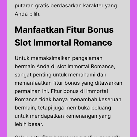
putaran gratis berdasarkan karakter yang
Anda pilih.
Manfaatkan Fitur Bonus
Slot Immortal Romance
Untuk memaksimalkan pengalaman
bermain Anda di slot Immortal Romance,
sangat penting untuk memahami dan
memanfaatkan fitur bonus yang ditawarkan
permainan ini. Fitur bonus di Immortal
Romance tidak hanya menambah keseruan
bermain, tetapi juga membuka peluang
untuk mendapatkan kemenangan yang
lebih besar.