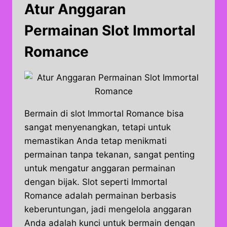
Atur Anggaran
Permainan Slot Immortal
Romance
Bermain di slot Immortal Romance bisa
sangat menyenangkan, tetapi untuk
memastikan Anda tetap menikmati
permainan tanpa tekanan, sangat penting
untuk mengatur anggaran permainan
dengan bijak. Slot seperti Immortal
Romance adalah permainan berbasis
keberuntungan, jadi mengelola anggaran
Anda adalah kunci untuk bermain dengan