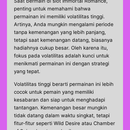
Saat bermain di slot Immortal Romance,
penting untuk memahami bahwa
permainan ini memiliki volatilitas tinggi.
Artinya, Anda mungkin mengalami periode
tanpa kemenangan yang lebih panjang,
tetapi saat kemenangan datang, biasanya
hadiahnya cukup besar. Oleh karena itu,
fokus pada volatilitas adalah kunci untuk
menikmati permainan ini dengan strategi
yang tepat.
Volatilitas tinggi berarti permainan ini lebih
cocok untuk pemain yang memiliki
kesabaran dan siap untuk menghadapi
tantangan. Kemenangan besar mungkin
tidak datang dalam waktu singkat, tetapi
fitur-fitur seperti Wild Desire atau Chamber