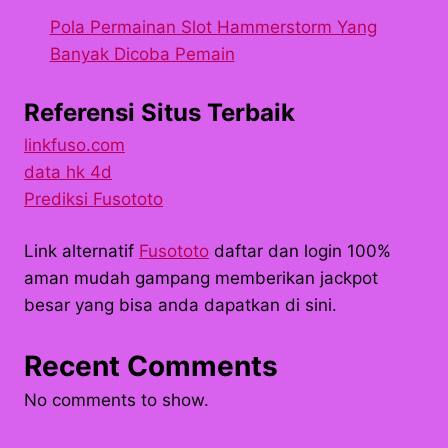
Pola Permainan Slot Hammerstorm Yang
Banyak Dicoba Pemain
Referensi Situs Terbaik
linkfuso.com
data hk 4d
Prediksi Fusototo
Link alternatif
Fusototo
daftar dan login 100%
aman mudah gampang memberikan jackpot
besar yang bisa anda dapatkan di sini.
Recent Comments
No comments to show.