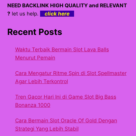
NEED BACKLINK HIGH QUALITY and RELEVANT
?
let us help.
click here
Recent Posts
Waktu Terbaik Bermain Slot Lava Balls
Menurut Pemain
Cara Mengatur Ritme Spin di Slot Spellmaster
Agar Lebih Terkontrol
Tren Gacor Hari Ini di Game Slot Big Bass
Bonanza 1000
Cara Bermain Slot Oracle Of Gold Dengan
Strategi Yang Lebih Stabil