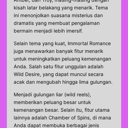
Amber, dan Troy, masing-masing dengan
kisah latar belakang yang menarik. Tema
ini menonjolkan suasana misterius dan
dramatis yang membuat pengalaman
bermain menjadi lebih imersif.
Selain tema yang kuat, Immortal Romance
juga menawarkan banyak fitur menarik
untuk meningkatkan peluang kemenangan
Anda. Salah satu fitur unggulan adalah
Wild Desire, yang dapat muncul secara
acak dan mengubah hingga lima gulungan.
Menjadi gulungan liar (wild reels),
memberikan peluang besar untuk
kemenangan besar. Selain itu, fitur utama
lainnya adalah Chamber of Spins, di mana
Anda dapat membuka berbagai jenis