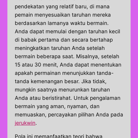
pendekatan yang relatif baru, di mana
pemain menyesuaikan taruhan mereka
berdasarkan lamanya waktu bermain.
Anda dapat memulai dengan taruhan kecil
di babak pertama dan secara bertahap
meningkatkan taruhan Anda setelah
bermain beberapa saat. Misalnya, setelah
15 atau 30 menit, Anda dapat menentukan
apakah permainan menunjukkan tanda-
tanda kemenangan besar. Jika tidak,
mungkin saatnya menurunkan taruhan
Anda atau beristirahat. Untuk pengalaman
bermain yang aman, nyaman, dan
memuaskan, percayakan pilihan Anda pada
jerukwin
.
Pola ini memanfaatkan teori bahwa