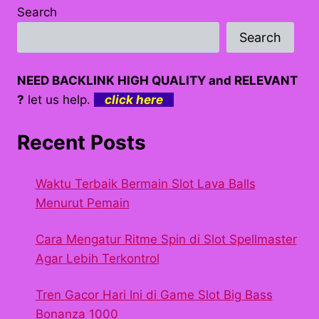
Search
Search
NEED BACKLINK HIGH QUALITY and RELEVANT
?
let us help.
click here
Recent Posts
Waktu Terbaik Bermain Slot Lava Balls
Menurut Pemain
Cara Mengatur Ritme Spin di Slot Spellmaster
Agar Lebih Terkontrol
Tren Gacor Hari Ini di Game Slot Big Bass
Bonanza 1000