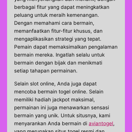
berbagai fitur yang dapat meningkatkan
peluang untuk meraih kemenangan.​
Dengan memahami cara bermain,
memanfaatkan fitur-fitur khusus, dan
mengaplikasikan strategi yang tepat.
Pemain dapat memaksimalkan pengalaman
bermain mereka. Ingatlah selalu untuk
bermain dengan bijak dan menikmati
setiap tahapan permainan.
Selain slot online, Anda juga dapat
mencoba bermain togel online. Selain
memiliki hadiah jackpot maksimal,
permainan ini juga menawarkan sensasi
bermain yang unik. Untuk situsnya, kami
menyarankan Anda bermain di
aviantogel
,
yang merupakan situs togel resmi dan