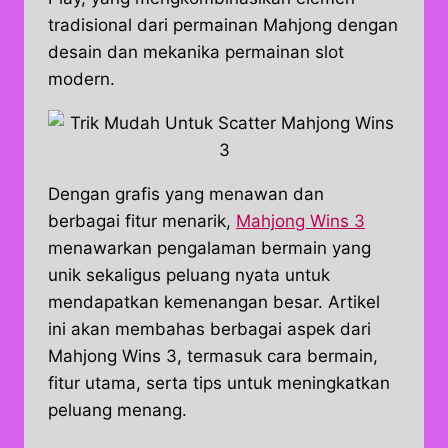
tradisional dari permainan Mahjong dengan
desain dan mekanika permainan slot
modern.
Dengan grafis yang menawan dan
berbagai fitur menarik,
Mahjong Wins 3
menawarkan pengalaman bermain yang
unik sekaligus peluang nyata untuk
mendapatkan kemenangan besar. Artikel
ini akan membahas berbagai aspek dari
Mahjong Wins 3, termasuk cara bermain,
fitur utama, serta tips untuk meningkatkan
peluang menang.