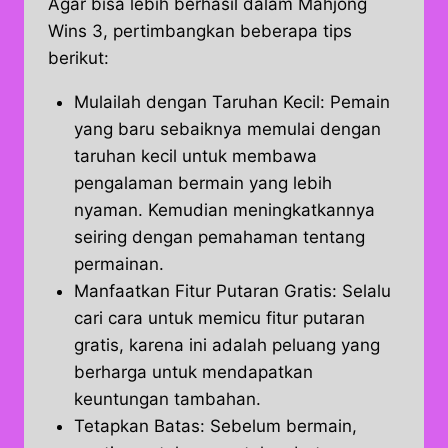
Agar bisa lebih berhasil dalam Mahjong
Wins 3, pertimbangkan beberapa tips
berikut:
Mulailah dengan Taruhan Kecil: Pemain
yang baru sebaiknya memulai dengan
taruhan kecil untuk membawa
pengalaman bermain yang lebih
nyaman. Kemudian meningkatkannya
seiring dengan pemahaman tentang
permainan.
Manfaatkan Fitur Putaran Gratis: Selalu
cari cara untuk memicu fitur putaran
gratis, karena ini adalah peluang yang
berharga untuk mendapatkan
keuntungan tambahan.
Tetapkan Batas: Sebelum bermain,