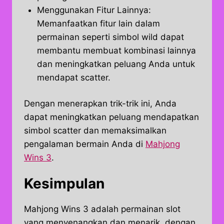
Menggunakan Fitur Lainnya:
Memanfaatkan fitur lain dalam
permainan seperti simbol wild dapat
membantu membuat kombinasi lainnya
dan meningkatkan peluang Anda untuk
mendapat scatter.
​Dengan menerapkan trik-trik ini, Anda
dapat meningkatkan peluang mendapatkan
simbol scatter dan memaksimalkan
pengalaman bermain Anda di
Mahjong
Wins 3
.
Kesimpulan
​Mahjong Wins 3 adalah permainan slot
yang menyenangkan dan menarik, dengan