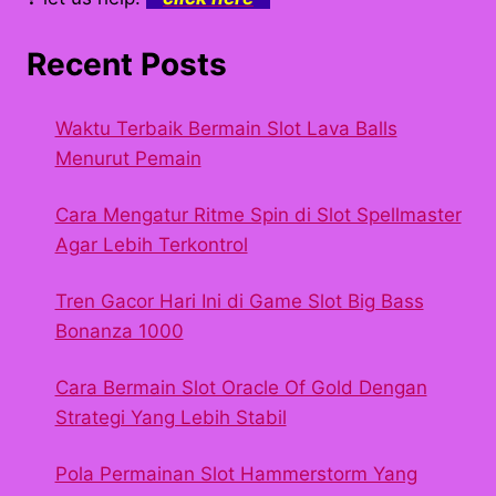
Recent Posts
Waktu Terbaik Bermain Slot Lava Balls
Menurut Pemain
Cara Mengatur Ritme Spin di Slot Spellmaster
Agar Lebih Terkontrol
Tren Gacor Hari Ini di Game Slot Big Bass
Bonanza 1000
Cara Bermain Slot Oracle Of Gold Dengan
Strategi Yang Lebih Stabil
Pola Permainan Slot Hammerstorm Yang