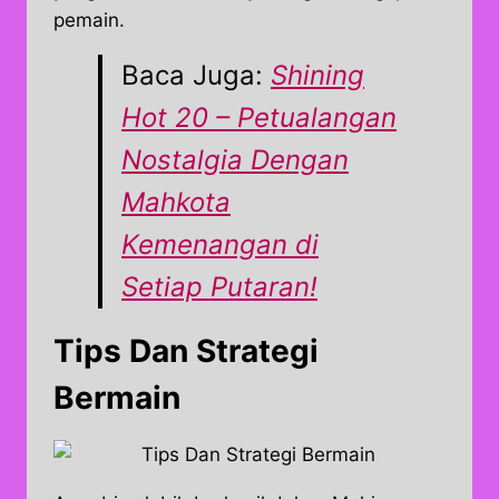
pemain.
Baca Juga:
Shining
Hot 20 – Petualangan
Nostalgia Dengan
Mahkota
Kemenangan di
Setiap Putaran!
Tips Dan Strategi
Bermain