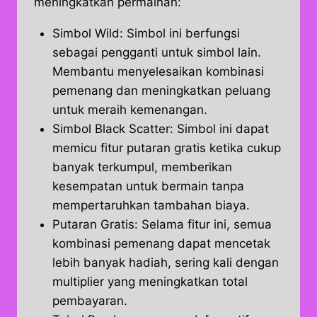
meningkatkan permainan:
Simbol Wild: Simbol ini berfungsi
sebagai pengganti untuk simbol lain.
Membantu menyelesaikan kombinasi
pemenang dan meningkatkan peluang
untuk meraih kemenangan.
Simbol Black Scatter: Simbol ini dapat
memicu fitur putaran gratis ketika cukup
banyak terkumpul, memberikan
kesempatan untuk bermain tanpa
mempertaruhkan tambahan biaya.
Putaran Gratis: Selama fitur ini, semua
kombinasi pemenang dapat mencetak
lebih banyak hadiah, sering kali dengan
multiplier yang meningkatkan total
pembayaran.