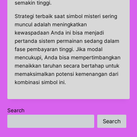
semakin tinggi.
Strategi terbaik saat simbol misteri sering
muncul adalah meningkatkan
kewaspadaan Anda ini bisa menjadi
pertanda sistem permainan sedang dalam
fase pembayaran tinggi. Jika modal
mencukupi, Anda bisa mempertimbangkan
menaikkan taruhan secara bertahap untuk
memaksimalkan potensi kemenangan dari
kombinasi simbol ini.
Search
Search