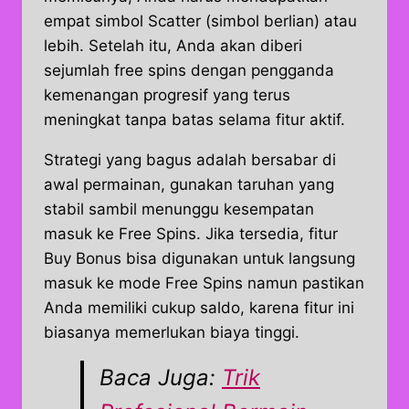
empat simbol Scatter (simbol berlian) atau
lebih. Setelah itu, Anda akan diberi
sejumlah free spins dengan pengganda
kemenangan progresif yang terus
meningkat tanpa batas selama fitur aktif.
Strategi yang bagus adalah bersabar di
awal permainan, gunakan taruhan yang
stabil sambil menunggu kesempatan
masuk ke Free Spins. Jika tersedia, fitur
Buy Bonus bisa digunakan untuk langsung
masuk ke mode Free Spins namun pastikan
Anda memiliki cukup saldo, karena fitur ini
biasanya memerlukan biaya tinggi.
Baca Juga:
Trik