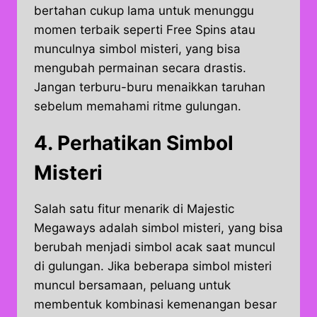
bertahan cukup lama untuk menunggu
momen terbaik seperti Free Spins atau
munculnya simbol misteri, yang bisa
mengubah permainan secara drastis.
Jangan terburu-buru menaikkan taruhan
sebelum memahami ritme gulungan.
4. Perhatikan Simbol
Misteri
Salah satu fitur menarik di Majestic
Megaways adalah simbol misteri, yang bisa
berubah menjadi simbol acak saat muncul
di gulungan. Jika beberapa simbol misteri
muncul bersamaan, peluang untuk
membentuk kombinasi kemenangan besar