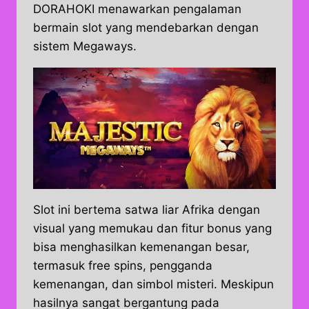
DORAHOKI menawarkan pengalaman
bermain slot yang mendebarkan dengan
sistem Megaways.
Slot ini bertema satwa liar Afrika dengan
visual yang memukau dan fitur bonus yang
bisa menghasilkan kemenangan besar,
termasuk free spins, pengganda
kemenangan, dan simbol misteri. Meskipun
hasilnya sangat bergantung pada