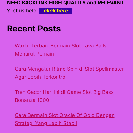
NEED BACKLINK HIGH QUALITY and RELEVANT
?
let us help.
click here
Recent Posts
Waktu Terbaik Bermain Slot Lava Balls
Menurut Pemain
Cara Mengatur Ritme Spin di Slot Spellmaster
Agar Lebih Terkontrol
Tren Gacor Hari Ini di Game Slot Big Bass
Bonanza 1000
Cara Bermain Slot Oracle Of Gold Dengan
Strategi Yang Lebih Stabil