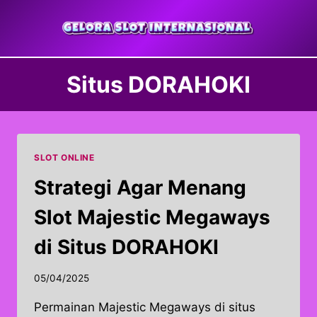
Skip
to
content
Situs DORAHOKI
SLOT ONLINE
Strategi Agar Menang
Slot Majestic Megaways
di Situs DORAHOKI
05/04/2025
Permainan Majestic Megaways di situs