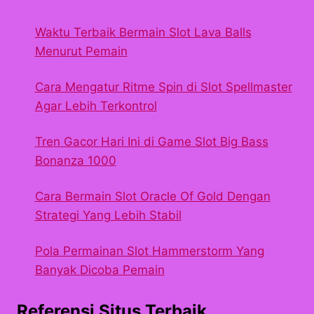
Waktu Terbaik Bermain Slot Lava Balls
Menurut Pemain
Cara Mengatur Ritme Spin di Slot Spellmaster
Agar Lebih Terkontrol
Tren Gacor Hari Ini di Game Slot Big Bass
Bonanza 1000
Cara Bermain Slot Oracle Of Gold Dengan
Strategi Yang Lebih Stabil
Pola Permainan Slot Hammerstorm Yang
Banyak Dicoba Pemain
Referensi Situs Terbaik