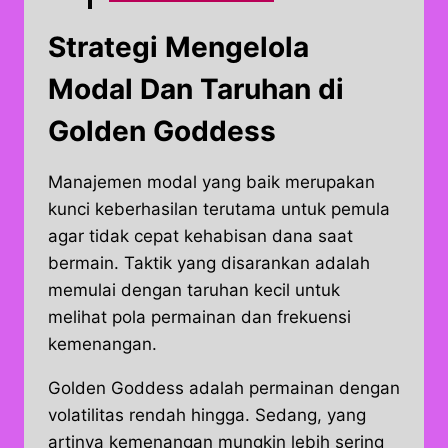
Strategi Mengelola
Modal Dan Taruhan di
Golden Goddess
Manajemen modal yang baik merupakan
kunci keberhasilan terutama untuk pemula
agar tidak cepat kehabisan dana saat
bermain. Taktik yang disarankan adalah
memulai dengan taruhan kecil untuk
melihat pola permainan dan frekuensi
kemenangan.
Golden Goddess adalah permainan dengan
volatilitas rendah hingga. Sedang, yang
artinya kemenangan mungkin lebih sering