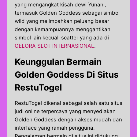
yang mengangkat kisah dewi Yunani,
termasuk Golden Goddess sebagai simbol
wild yang melimpahkan peluang besar
dengan kemampuannya menggantikan
simbol lain kecuali scatter yang ada di
GELORA SLOT INTERNASIONAL
.
Keunggulan Bermain
Golden Goddess Di Situs
RestuTogel
RestuTogel dikenal sebagai salah satu situs
judi online terpercaya yang menyediakan
Golden Goddess dengan akses mudah dan
interface yang ramah pengguna.
Pengalaman bermain di situs ini didukung