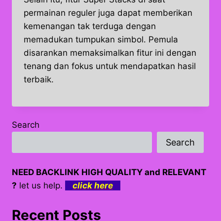
permainan reguler juga dapat memberikan
kemenangan tak terduga dengan
memadukan tumpukan simbol. Pemula
disarankan memaksimalkan fitur ini dengan
tenang dan fokus untuk mendapatkan hasil
terbaik.
Search
Search
NEED BACKLINK HIGH QUALITY and RELEVANT
?
let us help.
click here
Recent Posts