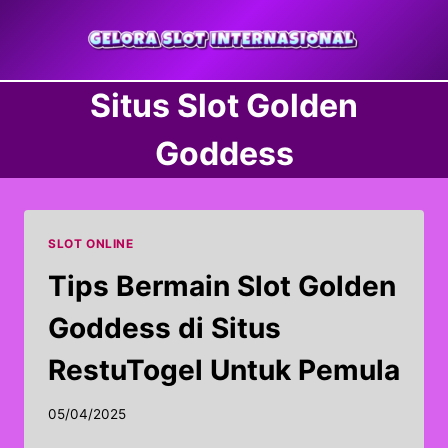
Skip
to
content
Situs Slot Golden
Goddess
SLOT ONLINE
Tips Bermain Slot Golden
Goddess di Situs
RestuTogel Untuk Pemula
05/04/2025