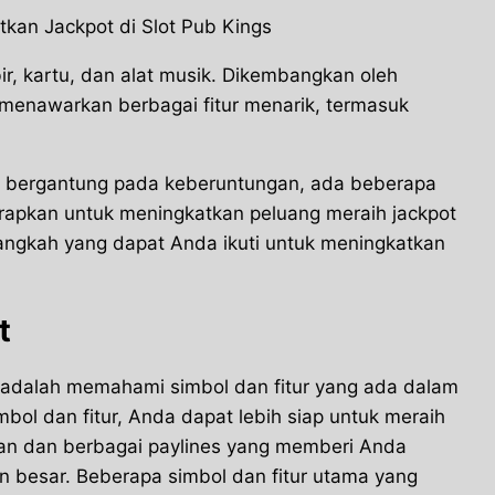
r, kartu, dan alat musik. Dikembangkan oleh
 menawarkan berbagai fitur menarik, termasuk
t bergantung pada keberuntungan, ada beberapa
rapkan untuk meningkatkan peluang meraih jackpot
langkah yang dapat Anda ikuti untuk meningkatkan
t
 adalah memahami simbol dan fitur yang ada dalam
bol dan fitur, Anda dapat lebih siap untuk meraih
gan dan berbagai paylines yang memberi Anda
besar. Beberapa simbol dan fitur utama yang