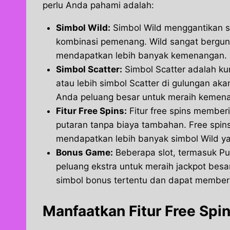
perlu Anda pahami adalah:
Simbol Wild:
Simbol Wild menggantikan 
kombinasi pemenang. Wild sangat bergun
mendapatkan lebih banyak kemenangan.
Simbol Scatter:
Simbol Scatter adalah ku
atau lebih simbol Scatter di gulungan aka
Anda peluang besar untuk meraih kemena
Fitur Free Spins:
Fitur free spins membe
putaran tanpa biaya tambahan. Free spi
mendapatkan lebih banyak simbol Wild 
Bonus Game:
Beberapa slot, termasuk Pu
peluang ekstra untuk meraih jackpot besa
simbol bonus tertentu dan dapat memberi
Manfaatkan Fitur Free Spi