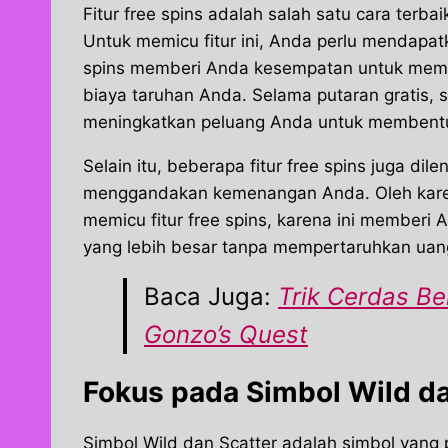
Fitur free spins adalah salah satu cara terb
Untuk memicu fitur ini, Anda perlu mendapatk
spins memberi Anda kesempatan untuk memu
biaya taruhan Anda. Selama putaran gratis, s
meningkatkan peluang Anda untuk membent
Selain itu, beberapa fitur free spins juga dil
menggandakan kemenangan Anda. Oleh karena
memicu fitur free spins, karena ini member
yang lebih besar tanpa mempertaruhkan uang
Baca Juga:
Trik Cerdas Be
Gonzo’s Quest
Fokus pada Simbol Wild da
Simbol Wild dan Scatter adalah simbol yang 