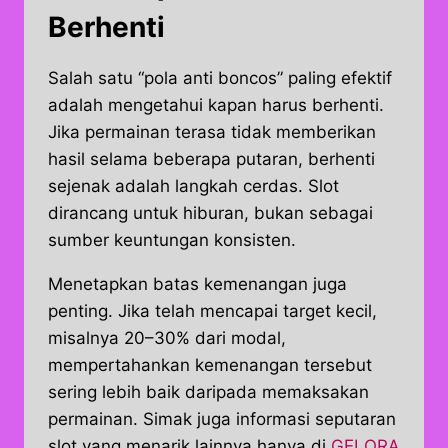
Berhenti
Salah satu “pola anti boncos” paling efektif
adalah mengetahui kapan harus berhenti.
Jika permainan terasa tidak memberikan
hasil selama beberapa putaran, berhenti
sejenak adalah langkah cerdas. Slot
dirancang untuk hiburan, bukan sebagai
sumber keuntungan konsisten.
Menetapkan batas kemenangan juga
penting. Jika telah mencapai target kecil,
misalnya 20–30% dari modal,
mempertahankan kemenangan tersebut
sering lebih baik daripada memaksakan
permainan. Simak juga informasi seputaran
slot yang menarik lainnya hanya di
GELORA