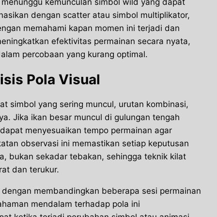
ah menunggu kemunculan simbol wild yang dapat
asikan dengan scatter atau simbol multiplikator,
 Dengan memahami kapan momen ini terjadi dan
ningkatkan efektivitas permainan secara nyata,
dalam percobaan yang kurang optimal.
sis Pola Visual
at simbol yang sering muncul, urutan kombinasi,
. Jika ikan besar muncul di gulungan tengah
n dapat menyesuaikan tempo permainan agar
atan observasi ini memastikan setiap keputusan
, bukan sekadar tebakan, sehingga teknik kilat
rat dan terukur.
sis dengan membandingkan beberapa sesi permainan
ahaman mendalam terhadap pola ini
at ketika terjadi perubahan simbol atau animasi