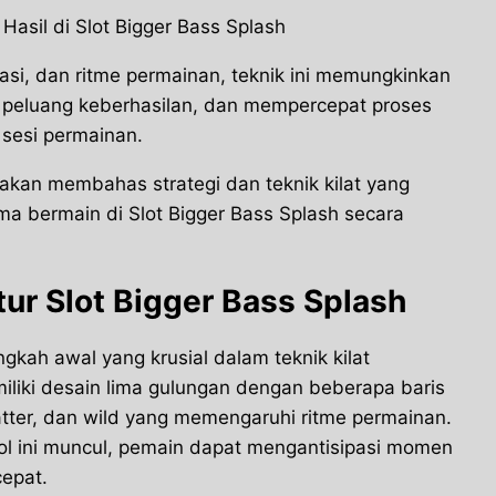
asi, dan ritme permainan, teknik ini memungkinkan
 peluang keberhasilan, dan mempercepat proses
 sesi permainan.
akan membahas strategi dan teknik kilat yang
a bermain di Slot Bigger Bass Splash secara
ur Slot Bigger Bass Splash
kah awal yang krusial dalam teknik kilat
miliki desain lima gulungan dengan beberapa baris
atter, dan wild yang memengaruhi ritme permainan.
 ini muncul, pemain dapat mengantisipasi momen
epat.