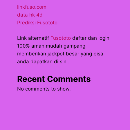
linkfuso.com
data hk 4d
Prediksi Fusototo
Link alternatif
Fusototo
daftar dan login
100% aman mudah gampang
memberikan jackpot besar yang bisa
anda dapatkan di sini.
Recent Comments
No comments to show.