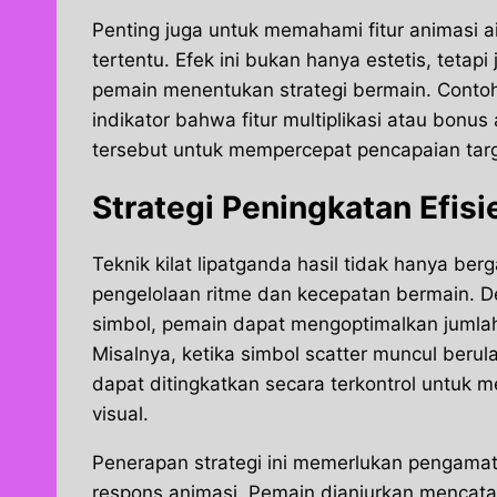
Penting juga untuk memahami fitur animasi a
tertentu. Efek ini bukan hanya estetis, teta
pemain menentukan strategi bermain. Contoh
indikator bahwa fitur multiplikasi atau bon
tersebut untuk mempercepat pencapaian targe
Strategi Peningkatan Efis
Teknik kilat lipatganda hasil tidak hanya be
pengelolaan ritme dan kecepatan bermain. 
simbol, pemain dapat mengoptimalkan jumlah
Misalnya, ketika simbol scatter muncul berul
dapat ditingkatkan secara terkontrol untu
visual.
Penerapan strategi ini memerlukan pengamata
respons animasi. Pemain dianjurkan mencata