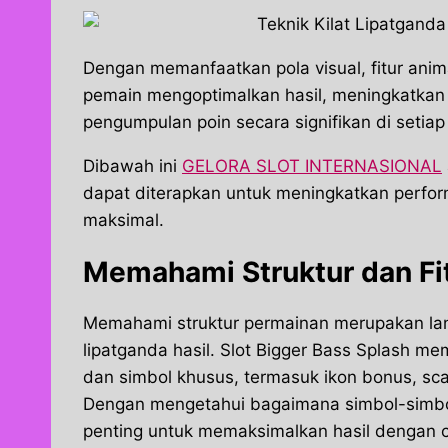
Dengan memanfaatkan pola visual, fitur anim
pemain mengoptimalkan hasil, meningkatkan
pengumpulan poin secara signifikan di setiap
Dibawah ini
GELORA SLOT INTERNASIONAL
dapat diterapkan untuk meningkatkan perform
maksimal.
Memahami Struktur dan Fit
Memahami struktur permainan merupakan lang
lipatganda hasil. Slot Bigger Bass Splash me
dan simbol khusus, termasuk ikon bonus, sc
Dengan mengetahui bagaimana simbol-simbol
penting untuk memaksimalkan hasil dengan c