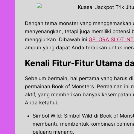
Dengan tema monster yang menggemaskan dan f
menyenangkan, tetapi juga memiliki potensi 
menggiurkan. Dibawah ini
GELORA SLOT IN
ampuh yang dapat Anda terapkan untuk mera
Kenali Fitur-Fitur Utama 
Sebelum bermain, hal pertama yang harus di
permainan Book of Monsters. Permainan ini m
aktif, yang memberikan banyak kesempatan un
Anda ketahui:
Simbol Wild: Simbol Wild di Book of Mons
membantu membentuk kombinasi pemenang
peluang menang.