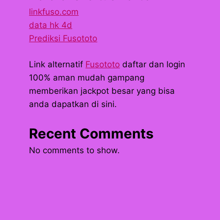
linkfuso.com
data hk 4d
Prediksi Fusototo
Link alternatif
Fusototo
daftar dan login
100% aman mudah gampang
memberikan jackpot besar yang bisa
anda dapatkan di sini.
Recent Comments
No comments to show.