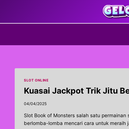
Skip
to
content
SLOT ONLINE
Kuasai Jackpot Trik Jitu B
04/04/2025
Slot Book of Monsters salah satu permainan 
berlomba-lomba mencari cara untuk meraih j