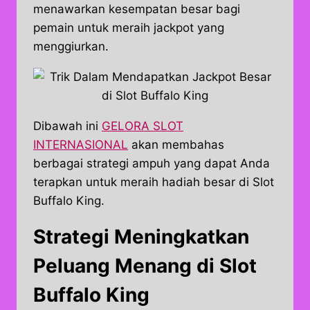
menawarkan kesempatan besar bagi
pemain untuk meraih jackpot yang
menggiurkan.
Dibawah ini
GELORA SLOT
INTERNASIONAL
akan membahas
berbagai strategi ampuh yang dapat Anda
terapkan untuk meraih hadiah besar di Slot
Buffalo King.
Strategi Meningkatkan
Peluang Menang di Slot
Buffalo King