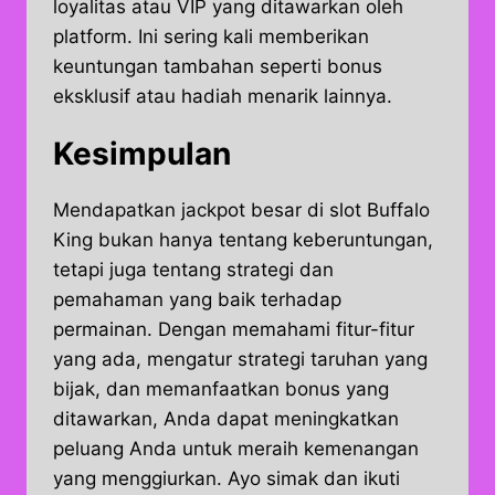
loyalitas atau VIP yang ditawarkan oleh
platform. Ini sering kali memberikan
keuntungan tambahan seperti bonus
eksklusif atau hadiah menarik lainnya.
Kesimpulan
Mendapatkan jackpot besar di slot Buffalo
King bukan hanya tentang keberuntungan,
tetapi juga tentang strategi dan
pemahaman yang baik terhadap
permainan. Dengan memahami fitur-fitur
yang ada, mengatur strategi taruhan yang
bijak, dan memanfaatkan bonus yang
ditawarkan, Anda dapat meningkatkan
peluang Anda untuk meraih kemenangan
yang menggiurkan. Ayo simak dan ikuti