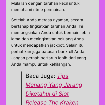
Mulailah dengan taruhan kecil untuk
memahami ritme permainan.
Setelah Anda merasa nyaman, secara
bertahap tingkatkan taruhan Anda. Ini
memungkinkan Anda untuk bermain lebih
lama dan meningkatkan peluang Anda
untuk mendapatkan jackpot. Selain itu,
perhatikan juga batasan bankroll Anda.
Jangan pernah bertaruh lebih dari yang
Anda mampu untuk kehilangan.
Baca Juga:
Tips
Menang Yang Jarang
Diketahui di Slot
Release The Kraken