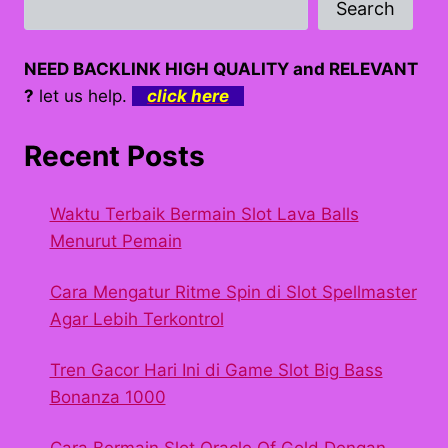
Search
NEED BACKLINK HIGH QUALITY and RELEVANT
?
let us help.
click here
Recent Posts
Waktu Terbaik Bermain Slot Lava Balls
Menurut Pemain
Cara Mengatur Ritme Spin di Slot Spellmaster
Agar Lebih Terkontrol
Tren Gacor Hari Ini di Game Slot Big Bass
Bonanza 1000