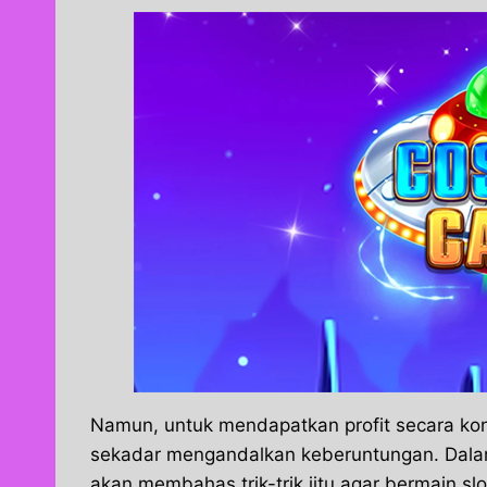
Namun, untuk mendapatkan profit secara kons
sekadar mengandalkan keberuntungan. Dala
akan membahas trik-trik jitu agar bermain s