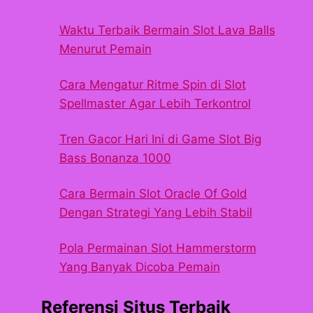
Waktu Terbaik Bermain Slot Lava Balls
Menurut Pemain
Cara Mengatur Ritme Spin di Slot
Spellmaster Agar Lebih Terkontrol
Tren Gacor Hari Ini di Game Slot Big
Bass Bonanza 1000
Cara Bermain Slot Oracle Of Gold
Dengan Strategi Yang Lebih Stabil
Pola Permainan Slot Hammerstorm
Yang Banyak Dicoba Pemain
Referensi Situs Terbaik