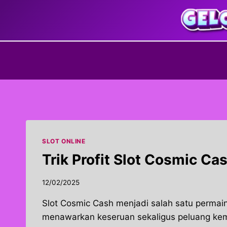
Skip
to
content
SLOT ONLINE
Trik Profit Slot Cosmic Cas
12/02/2025
Slot Cosmic Cash menjadi salah satu permain
menawarkan keseruan sekaligus peluang ke