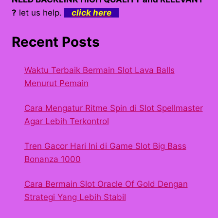
?
let us help.
click here
Recent Posts
Waktu Terbaik Bermain Slot Lava Balls
Menurut Pemain
Cara Mengatur Ritme Spin di Slot Spellmaster
Agar Lebih Terkontrol
Tren Gacor Hari Ini di Game Slot Big Bass
Bonanza 1000
Cara Bermain Slot Oracle Of Gold Dengan
Strategi Yang Lebih Stabil