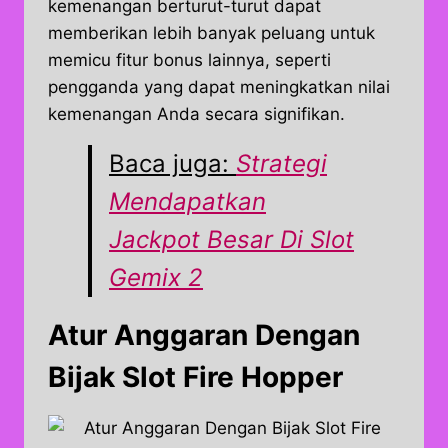
kemenangan berturut-turut dapat
memberikan lebih banyak peluang untuk
memicu fitur bonus lainnya, seperti
pengganda yang dapat meningkatkan nilai
kemenangan Anda secara signifikan.
Baca juga:
Strategi
Mendapatkan
Jackpot Besar Di Slot
Gemix 2
Atur Anggaran Dengan
Bijak Slot Fire Hopper