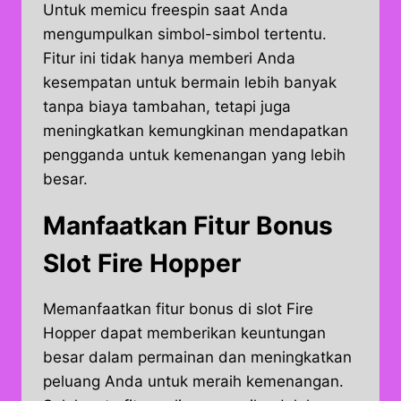
Untuk memicu freespin saat Anda
mengumpulkan simbol-simbol tertentu.
Fitur ini tidak hanya memberi Anda
kesempatan untuk bermain lebih banyak
tanpa biaya tambahan, tetapi juga
meningkatkan kemungkinan mendapatkan
pengganda untuk kemenangan yang lebih
besar.
Manfaatkan Fitur Bonus
Slot Fire Hopper
Memanfaatkan fitur bonus di slot Fire
Hopper dapat memberikan keuntungan
besar dalam permainan dan meningkatkan
peluang Anda untuk meraih kemenangan.