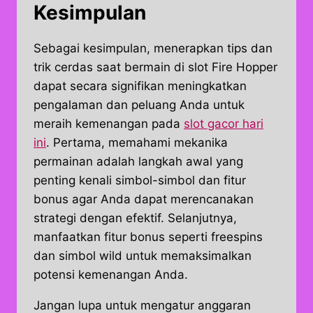
Kesimpulan
Sebagai kesimpulan, menerapkan tips dan
trik cerdas saat bermain di slot Fire Hopper
dapat secara signifikan meningkatkan
pengalaman dan peluang Anda untuk
meraih kemenangan pada
slot gacor hari
ini
. Pertama, memahami mekanika
permainan adalah langkah awal yang
penting kenali simbol-simbol dan fitur
bonus agar Anda dapat merencanakan
strategi dengan efektif. Selanjutnya,
manfaatkan fitur bonus seperti freespins
dan simbol wild untuk memaksimalkan
potensi kemenangan Anda.
Jangan lupa untuk mengatur anggaran