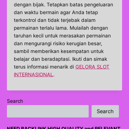
dengan bijak. Tetapkan batas pengeluaran
dan waktu bermain agar Anda tetap
terkontrol dan tidak terjebak dalam
permainan terlalu lama. Mulailah dengan
taruhan kecil untuk merasakan permainan
dan mengurangi risiko kerugian besar,
sambil memberikan kesempatan untuk
belajar dan beradaptasi. Ikuti dan simak
terus informasi menarik di
GELORA SLOT
INTERNASIONAL
.
Search
Search
NEED BACKLINK HIGH QUALITY and RELEVANT