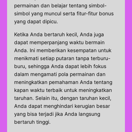
permainan dan belajar tentang simbol-
simbol yang muncul serta fitur-fitur bonus
yang dapat dipicu.
Ketika Anda bertaruh kecil, Anda juga
dapat memperpanjang waktu bermain
Anda. Ini memberikan kesempatan untuk
menikmati setiap putaran tanpa terburu-
buru, sehingga Anda dapat lebih fokus
dalam mengamati pola permainan dan
meningkatkan pemahaman Anda tentang
kapan waktu terbaik untuk meningkatkan
taruhan. Selain itu, dengan taruhan kecil,
Anda dapat menghindari kerugian besar
yang bisa terjadi jika Anda langsung
bertaruh tinggi.