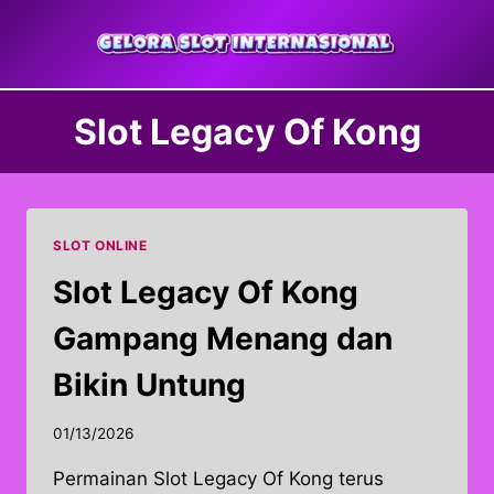
Skip
to
content
Slot Legacy Of Kong
SLOT ONLINE
Slot Legacy Of Kong
Gampang Menang dan
Bikin Untung
01/13/2026
Permainan Slot Legacy Of Kong terus