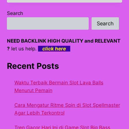
Search
Search
NEED BACKLINK HIGH QUALITY and RELEVANT
?
let us help.
click here
Recent Posts
Waktu Terbaik Bermain Slot Lava Balls
Menurut Pemain
Cara Mengatur Ritme Spin di Slot Spellmaster
Agar Lebih Terkontrol
Tren Gacor Hari Ini di Game Slot Big Bass