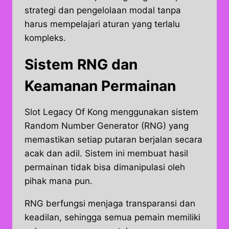
strategi dan pengelolaan modal tanpa
harus mempelajari aturan yang terlalu
kompleks.
Sistem RNG dan
Keamanan Permainan
Slot Legacy Of Kong menggunakan sistem
Random Number Generator (RNG) yang
memastikan setiap putaran berjalan secara
acak dan adil. Sistem ini membuat hasil
permainan tidak bisa dimanipulasi oleh
pihak mana pun.
RNG berfungsi menjaga transparansi dan
keadilan, sehingga semua pemain memiliki