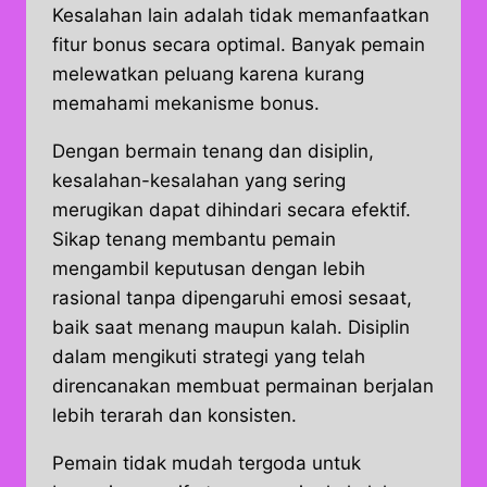
Kesalahan lain adalah tidak memanfaatkan
fitur bonus secara optimal. Banyak pemain
melewatkan peluang karena kurang
memahami mekanisme bonus.
Dengan bermain tenang dan disiplin,
kesalahan-kesalahan yang sering
merugikan dapat dihindari secara efektif.
Sikap tenang membantu pemain
mengambil keputusan dengan lebih
rasional tanpa dipengaruhi emosi sesaat,
baik saat menang maupun kalah. Disiplin
dalam mengikuti strategi yang telah
direncanakan membuat permainan berjalan
lebih terarah dan konsisten.
Pemain tidak mudah tergoda untuk