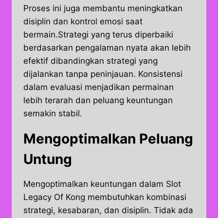
Proses ini juga membantu meningkatkan
disiplin dan kontrol emosi saat
bermain.Strategi yang terus diperbaiki
berdasarkan pengalaman nyata akan lebih
efektif dibandingkan strategi yang
dijalankan tanpa peninjauan. Konsistensi
dalam evaluasi menjadikan permainan
lebih terarah dan peluang keuntungan
semakin stabil.
Mengoptimalkan Peluang
Untung
Mengoptimalkan keuntungan dalam Slot
Legacy Of Kong membutuhkan kombinasi
strategi, kesabaran, dan disiplin. Tidak ada