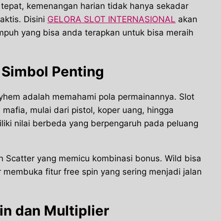
g tepat, kemenangan harian tidak hanya sekadar
aktis. Disini
GELORA SLOT INTERNASIONAL
akan
puh yang bisa anda terapkan untuk bisa meraih
 Simbol Penting
yhem adalah memahami pola permainannya. Slot
mafia, mulai dari pistol, koper uang, hingga
miliki nilai berbeda yang berpengaruh pada peluang
dan Scatter yang memicu kombinasi bonus. Wild bisa
 membuka fitur free spin yang sering menjadi jalan
n dan Multiplier