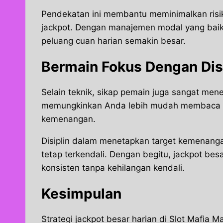
Pendekatan ini membantu meminimalkan risi
jackpot. Dengan manajemen modal yang baik,
peluang cuan harian semakin besar.
Bermain Fokus Dengan Dis
Selain teknik, sikap pemain juga sangat men
memungkinkan Anda lebih mudah membaca 
kemenangan.
Disiplin dalam menetapkan target kemenan
tetap terkendali. Dengan begitu, jackpot bes
konsisten tanpa kehilangan kendali.
Kesimpulan
Strategi jackpot besar harian di Slot Mafia