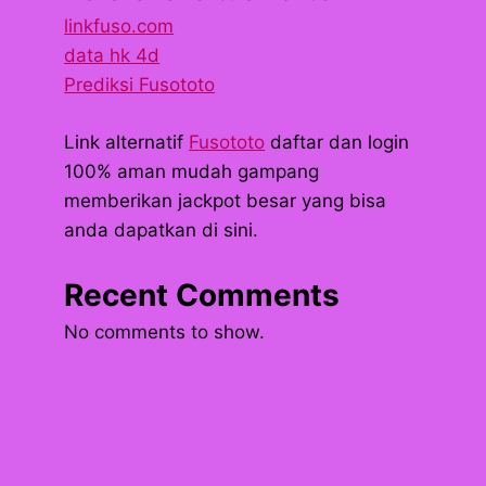
linkfuso.com
data hk 4d
Prediksi Fusototo
Link alternatif
Fusototo
daftar dan login
100% aman mudah gampang
memberikan jackpot besar yang bisa
anda dapatkan di sini.
Recent Comments
No comments to show.