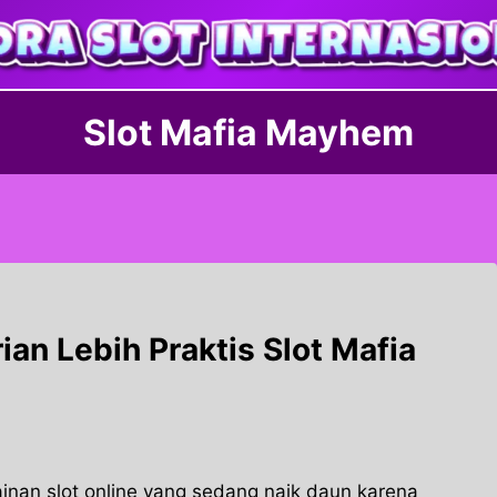
Slot Mafia Mayhem
ian Lebih Praktis Slot Mafia
inan slot online yang sedang naik daun karena