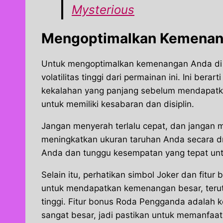
Mysterious
Mengoptimalkan Kemenan
Untuk mengoptimalkan kemenangan Anda di S
volatilitas tinggi dari permainan ini. Ini be
kekalahan yang panjang sebelum mendapatka
untuk memiliki kesabaran dan disiplin.
Jangan menyerah terlalu cepat, dan jangan
meningkatkan ukuran taruhan Anda secara dra
Anda dan tunggu kesempatan yang tepat unt
Selain itu, perhatikan simbol Joker dan fitu
untuk mendapatkan kemenangan besar, teru
tinggi. Fitur bonus Roda Pengganda adala
sangat besar, jadi pastikan untuk memanfaa