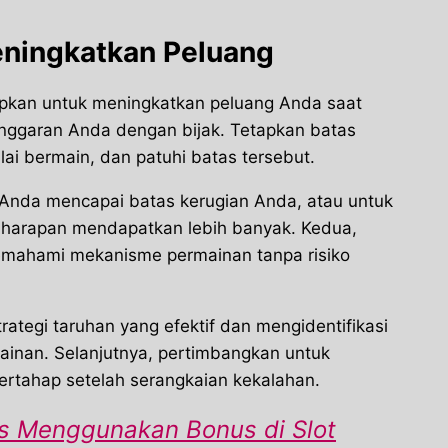
eningkatkan Peluang
apkan untuk meningkatkan peluang Anda saat
anggaran Anda dengan bijak. Tetapkan batas
i bermain, dan patuhi batas tersebut.
 Anda mencapai batas kerugian Anda, atau untuk
arapan mendapatkan lebih banyak. Kedua,
memahami mekanisme permainan tanpa risiko
egi taruhan yang efektif dan mengidentifikasi
inan. Selanjutnya, pertimbangkan untuk
rtahap setelah serangkaian kekalahan.
as Menggunakan Bonus di Slot