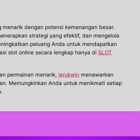
ng menarik dengan potensi kemenangan besar.
rapkan strategi yang efektif, dan mengelola
eningkatkan peluang Anda untuk mendapatkan
asi slot online secara lengkap hanya di
SLOT
han permainan menarik,
jerukwin
menawarkan
kan. Memungkinkan Anda untuk menikmati setiap
.