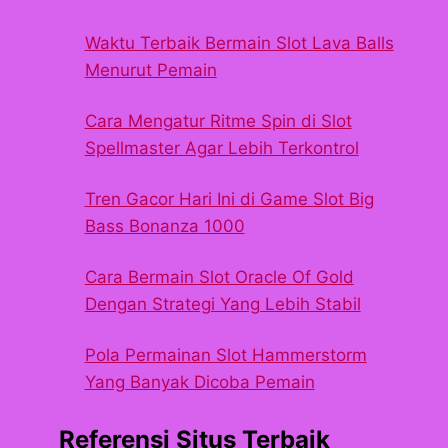
Waktu Terbaik Bermain Slot Lava Balls
Menurut Pemain
Cara Mengatur Ritme Spin di Slot
Spellmaster Agar Lebih Terkontrol
Tren Gacor Hari Ini di Game Slot Big
Bass Bonanza 1000
Cara Bermain Slot Oracle Of Gold
Dengan Strategi Yang Lebih Stabil
Pola Permainan Slot Hammerstorm
Yang Banyak Dicoba Pemain
Referensi Situs Terbaik