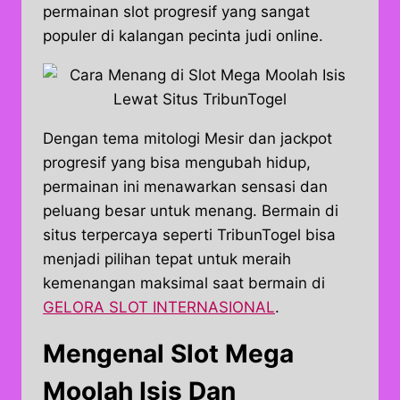
permainan slot progresif yang sangat
populer di kalangan pecinta judi online.
Dengan tema mitologi Mesir dan jackpot
progresif yang bisa mengubah hidup,
permainan ini menawarkan sensasi dan
peluang besar untuk menang. Bermain di
situs terpercaya seperti TribunTogel bisa
menjadi pilihan tepat untuk meraih
kemenangan maksimal saat bermain di
GELORA SLOT INTERNASIONAL
.
Mengenal Slot Mega
Moolah Isis Dan