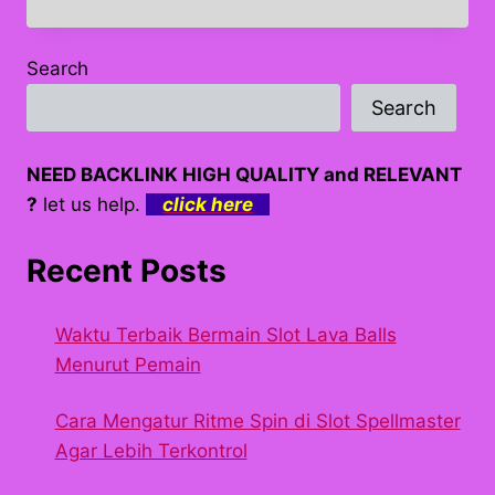
Search
Search
NEED BACKLINK HIGH QUALITY and RELEVANT
?
let us help.
click here
Recent Posts
Waktu Terbaik Bermain Slot Lava Balls
Menurut Pemain
Cara Mengatur Ritme Spin di Slot Spellmaster
Agar Lebih Terkontrol