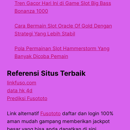
Tren Gacor Hari Ini di Game Slot Big Bass
Bonanza 1000
Cara Bermain Slot Oracle Of Gold Dengan
Strategi Yang Lebih Stabil
Pola Permainan Slot Hammerstorm Yang
Banyak Dicoba Pemain
Referensi Situs Terbaik
linkfuso.com
data hk 4d
Prediksi Fusototo
Link alternatif
Fusototo
daftar dan login 100%
aman mudah gampang memberikan jackpot
besar yang bisa anda dapatkan di sini.