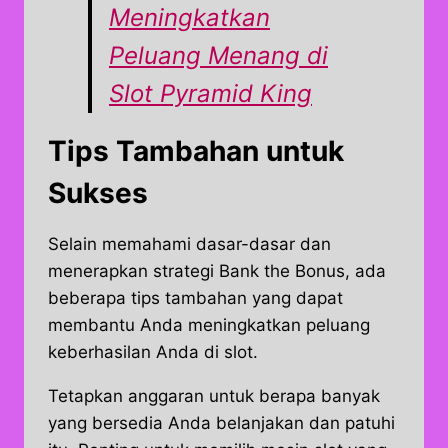
Meningkatkan
Peluang Menang di
Slot Pyramid King
Tips Tambahan untuk
Sukses
Selain memahami dasar-dasar dan
menerapkan strategi Bank the Bonus, ada
beberapa tips tambahan yang dapat
membantu Anda meningkatkan peluang
keberhasilan Anda di slot.
Tetapkan anggaran untuk berapa banyak
yang bersedia Anda belanjakan dan patuhi