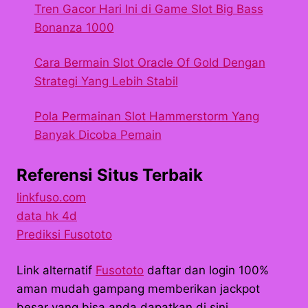
Tren Gacor Hari Ini di Game Slot Big Bass
Bonanza 1000
Cara Bermain Slot Oracle Of Gold Dengan
Strategi Yang Lebih Stabil
Pola Permainan Slot Hammerstorm Yang
Banyak Dicoba Pemain
Referensi Situs Terbaik
linkfuso.com
data hk 4d
Prediksi Fusototo
Link alternatif
Fusototo
daftar dan login 100%
aman mudah gampang memberikan jackpot
besar yang bisa anda dapatkan di sini.