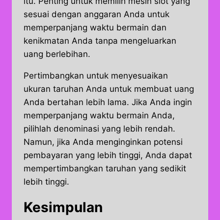
itu. Penting untuk memilih mesin slot yang
sesuai dengan anggaran Anda untuk
memperpanjang waktu bermain dan
kenikmatan Anda tanpa mengeluarkan
uang berlebihan.
Pertimbangkan untuk menyesuaikan
ukuran taruhan Anda untuk membuat uang
Anda bertahan lebih lama. Jika Anda ingin
memperpanjang waktu bermain Anda,
pilihlah denominasi yang lebih rendah.
Namun, jika Anda menginginkan potensi
pembayaran yang lebih tinggi, Anda dapat
mempertimbangkan taruhan yang sedikit
lebih tinggi.
Kesimpulan