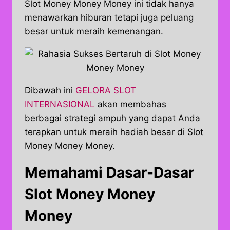
Slot Money Money Money ini tidak hanya
menawarkan hiburan tetapi juga peluang
besar untuk meraih kemenangan.
Dibawah ini
GELORA SLOT
INTERNASIONAL
akan membahas
berbagai strategi ampuh yang dapat Anda
terapkan untuk meraih hadiah besar di Slot
Money Money Money.
Memahami Dasar-Dasar
Slot Money Money
Money