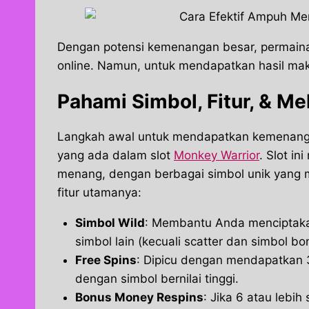
Dengan potensi kemenangan besar, permainan
online. Namun, untuk mendapatkan hasil ma
Pahami Simbol, Fitur, & 
Langkah awal untuk mendapatkan kemenangan
yang ada dalam slot
Monkey Warrior
. Slot in
menang, dengan berbagai simbol unik yang 
fitur utamanya:
Simbol Wild
: Membantu Anda menciptak
simbol lain (kecuali scatter dan simbol bo
Free Spins
: Dipicu dengan mendapatkan 3
dengan simbol bernilai tinggi.
Bonus Money Respins
: Jika 6 atau lebi