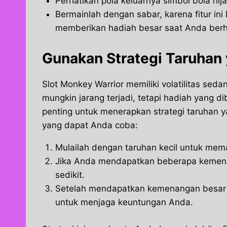
Perhatikan pola keluarnya simbol bola hija
Bermainlah dengan sabar, karena fitur ini 
memberikan hadiah besar saat Anda berh
Gunakan Strategi Taruhan
Slot Monkey Warrior memiliki volatilitas sed
mungkin jarang terjadi, tetapi hadiah yang d
penting untuk menerapkan strategi taruhan y
yang dapat Anda coba:
Mulailah dengan taruhan kecil untuk mem
Jika Anda mendapatkan beberapa kemenan
sedikit.
Setelah mendapatkan kemenangan besar a
untuk menjaga keuntungan Anda.