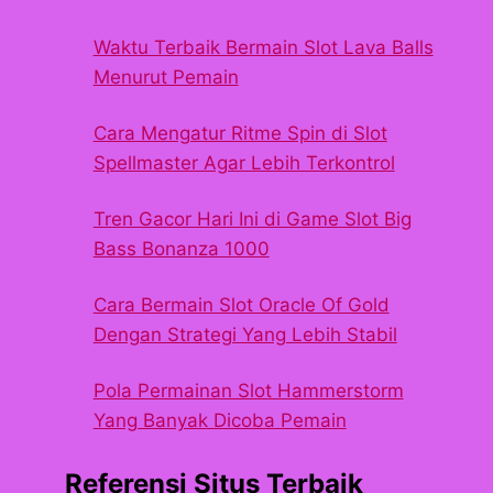
Waktu Terbaik Bermain Slot Lava Balls
Menurut Pemain
Cara Mengatur Ritme Spin di Slot
Spellmaster Agar Lebih Terkontrol
Tren Gacor Hari Ini di Game Slot Big
Bass Bonanza 1000
Cara Bermain Slot Oracle Of Gold
Dengan Strategi Yang Lebih Stabil
Pola Permainan Slot Hammerstorm
Yang Banyak Dicoba Pemain
Referensi Situs Terbaik