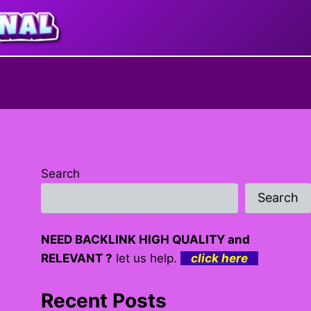
Search
Search
NEED BACKLINK HIGH QUALITY and
RELEVANT ?
let us help.
click here
Recent Posts