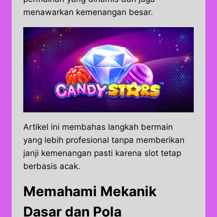
menawarkan kemenangan besar.
Artikel ini membahas langkah bermain
yang lebih profesional tanpa memberikan
janji kemenangan pasti karena slot tetap
berbasis acak.
Memahami Mekanik
Dasar dan Pola