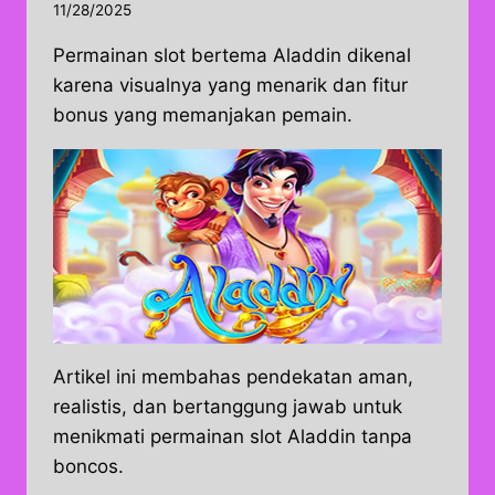
11/28/2025
Permainan slot bertema Aladdin dikenal
karena visualnya yang menarik dan fitur
bonus yang memanjakan pemain.
Artikel ini membahas pendekatan aman,
realistis, dan bertanggung jawab untuk
menikmati permainan slot Aladdin tanpa
boncos.