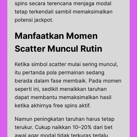
spins secara terencana menjaga modal
tetap terkendali sambil memaksimalkan
potensi jackpot.
Manfaatkan Momen
Scatter Muncul Rutin
Ketika simbol
scatter
mulai sering muncul,
itu pertanda pola permainan sedang
berada dalam fase membaik. Pada momen
seperti ini, sedikit menaikkan taruhan
dapat membantu memaksimalkan hasil
ketika akhirnya free spins aktif.
Namun peningkatan taruhan harus tetap
terukur. Cukup naikkan 10–20% dari bet
awal agar modal tidak terkuras terlalu