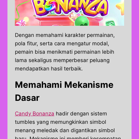
Dengan memahami karakter permainan,
pola fitur, serta cara mengatur modal,
pemain bisa menikmati permainan lebih
lama sekaligus memperbesar peluang
mendapatkan hasil terbaik.
Memahami Mekanisme
Dasar
Candy Bonanza
hadir dengan sistem
tumbles yang memungkinkan simbol
menang meledak dan digantikan simbol
baru. Mekanisme ini memberi kesempatan