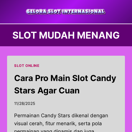
Skip
to
content
SLOT MUDAH MENANG
SLOT ONLINE
Cara Pro Main Slot Candy
Stars Agar Cuan
11/28/2025
Permainan Candy Stars dikenal dengan
visual cerah, fitur menarik, serta pola
permainan yang dinamis dan juga