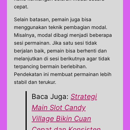
cepat.
Selain batasan, pemain juga bisa
menggunakan teknik pembagian modal.
Misalnya, modal dibagi menjadi beberapa
sesi permainan. Jika satu sesi tidak
berjalan baik, pemain bisa berhenti dan
melanjutkan di sesi berikutnya agar tidak
terpancing bermain berlebihan.
Pendekatan ini membuat permainan lebih
stabil dan terukur.
Baca Juga:
Strategi
Main Slot Candy
Village Bikin Cuan
Cepat dan Konsisten