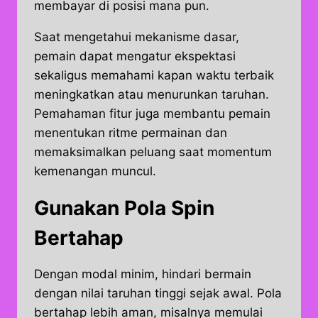
membayar di posisi mana pun.
Saat mengetahui mekanisme dasar,
pemain dapat mengatur ekspektasi
sekaligus memahami kapan waktu terbaik
meningkatkan atau menurunkan taruhan.
Pemahaman fitur juga membantu pemain
menentukan ritme permainan dan
memaksimalkan peluang saat momentum
kemenangan muncul.
Gunakan Pola Spin
Bertahap
Dengan modal minim, hindari bermain
dengan nilai taruhan tinggi sejak awal. Pola
bertahap lebih aman, misalnya memulai