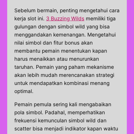
Sebelum bermain, penting mengetahui cara
kerja slot ini.
3 Buzzing Wilds
memiliki tiga
gulungan dengan simbol wild yang bisa
menggandakan kemenangan. Mengetahui
nilai simbol dan fitur bonus akan
membantu pemain menentukan kapan
harus menaikkan atau menurunkan
taruhan. Pemain yang paham mekanisme
akan lebih mudah merencanakan strategi
untuk mendapatkan kombinasi menang
optimal.
Pemain pemula sering kali mengabaikan
pola simbol. Padahal, memperhatikan
frekuensi kemunculan simbol wild dan
scatter bisa menjadi indikator kapan waktu