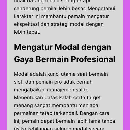
tidak datang terlalu sering tetapi
cenderung bernilai lebih besar. Mengetahui
karakter ini membantu pemain mengatur
ekspektasi dan strategi modal dengan
lebih tepat.
Mengatur Modal dengan
Gaya Bermain Profesional
Modal adalah kunci utama saat bermain
slot, dan pemain pro tidak pernah
mengabaikan manajemen saldo.
Menentukan batas kalah serta target
menang sangat membantu menjaga
permainan tetap terkendali. Dengan cara
ini, pemain dapat bermain lebih lama tanpa
risiko kehilangan seluruh modal secara