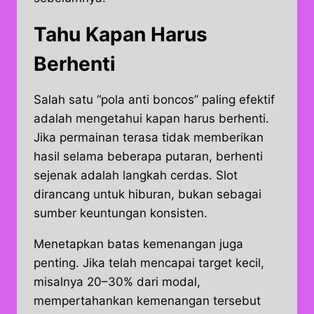
Tahu Kapan Harus
Berhenti
Salah satu “pola anti boncos” paling efektif
adalah mengetahui kapan harus berhenti.
Jika permainan terasa tidak memberikan
hasil selama beberapa putaran, berhenti
sejenak adalah langkah cerdas. Slot
dirancang untuk hiburan, bukan sebagai
sumber keuntungan konsisten.
Menetapkan batas kemenangan juga
penting. Jika telah mencapai target kecil,
misalnya 20–30% dari modal,
mempertahankan kemenangan tersebut