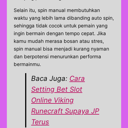
Selain itu, spin manual membutuhkan
waktu yang lebih lama dibanding auto spin,
sehingga tidak cocok untuk pemain yang
ingin bermain dengan tempo cepat. Jika
kamu mudah merasa bosan atau stres,
spin manual bisa menjadi kurang nyaman
dan berpotensi menurunkan performa
bermainmu.
Baca Juga:
Cara
Setting Bet Slot
Online Viking
Runecraft Supaya JP
Terus