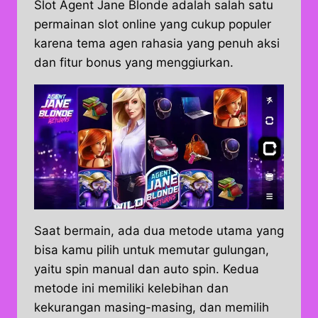
Slot Agent Jane Blonde adalah salah satu
permainan slot online yang cukup populer
karena tema agen rahasia yang penuh aksi
dan fitur bonus yang menggiurkan.
Saat bermain, ada dua metode utama yang
bisa kamu pilih untuk memutar gulungan,
yaitu spin manual dan auto spin. Kedua
metode ini memiliki kelebihan dan
kekurangan masing-masing, dan memilih