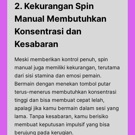
2. Kekurangan Spin
Manual Membutuhkan
Konsentrasi dan
Kesabaran
Meski memberikan kontrol penuh, spin
manual juga memiliki kekurangan, terutama
dari sisi stamina dan emosi pemain.
Bermain dengan menekan tombol putar
terus-menerus membutuhkan konsentrasi
tinggi dan bisa membuat cepat lelah,
apalagi jika kamu bermain dalam sesi yang
lama. Tanpa kesabaran, kamu berisiko
membuat keputusan impulsif yang bisa
berujung pada kerugian.