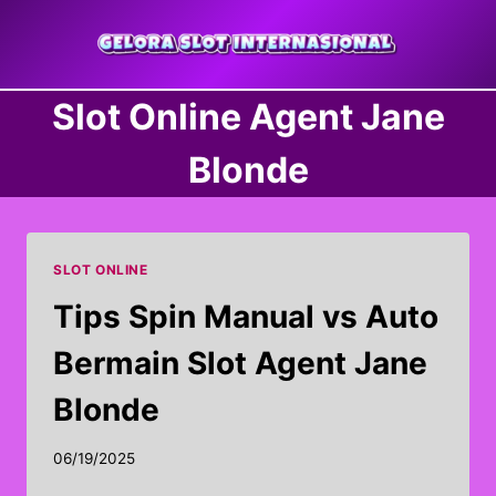
Skip
to
content
Slot Online Agent Jane
Blonde
SLOT ONLINE
Tips Spin Manual vs Auto
Bermain Slot Agent Jane
Blonde
06/19/2025