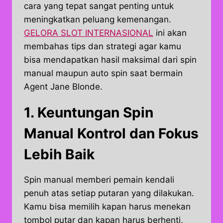
cara yang tepat sangat penting untuk
meningkatkan peluang kemenangan.
GELORA SLOT INTERNASIONAL
ini akan
membahas tips dan strategi agar kamu
bisa mendapatkan hasil maksimal dari spin
manual maupun auto spin saat bermain
Agent Jane Blonde.
1. Keuntungan Spin
Manual Kontrol dan Fokus
Lebih Baik
Spin manual memberi pemain kendali
penuh atas setiap putaran yang dilakukan.
Kamu bisa memilih kapan harus menekan
tombol putar dan kapan harus berhenti,