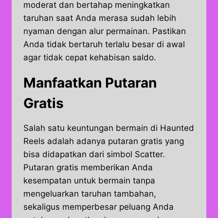
moderat dan bertahap meningkatkan
taruhan saat Anda merasa sudah lebih
nyaman dengan alur permainan. Pastikan
Anda tidak bertaruh terlalu besar di awal
agar tidak cepat kehabisan saldo.
Manfaatkan Putaran
Gratis
Salah satu keuntungan bermain di Haunted
Reels adalah adanya putaran gratis yang
bisa didapatkan dari simbol Scatter.
Putaran gratis memberikan Anda
kesempatan untuk bermain tanpa
mengeluarkan taruhan tambahan,
sekaligus memperbesar peluang Anda