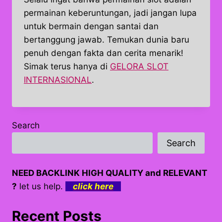
permainan keberuntungan, jadi jangan lupa
untuk bermain dengan santai dan
bertanggung jawab. Temukan dunia baru
penuh dengan fakta dan cerita menarik!
Simak terus hanya di
GELORA SLOT
INTERNASIONAL
.
Search
Search
NEED BACKLINK HIGH QUALITY and RELEVANT
?
let us help.
click here
Recent Posts