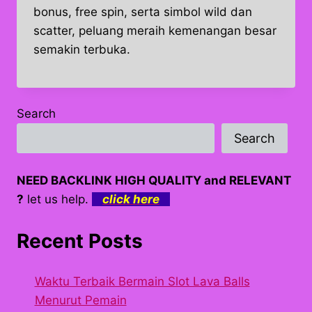
bonus, free spin, serta simbol wild dan
scatter, peluang meraih kemenangan besar
semakin terbuka.
Search
Search
NEED BACKLINK HIGH QUALITY and RELEVANT
?
let us help.
click here
Recent Posts
Waktu Terbaik Bermain Slot Lava Balls
Menurut Pemain