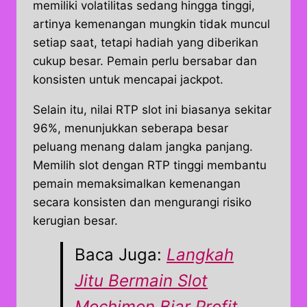
memiliki volatilitas sedang hingga tinggi,
artinya kemenangan mungkin tidak muncul
setiap saat, tetapi hadiah yang diberikan
cukup besar. Pemain perlu bersabar dan
konsisten untuk mencapai jackpot.
Selain itu, nilai RTP slot ini biasanya sekitar
96%, menunjukkan seberapa besar
peluang menang dalam jangka panjang.
Memilih slot dengan RTP tinggi membantu
pemain memaksimalkan kemenangan
secara konsisten dan mengurangi risiko
kerugian besar.
Baca Juga:
Langkah
Jitu Bermain Slot
Mochimon Biar Profit