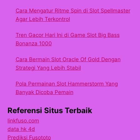
Cara Mengatur Ritme Spin di Slot Spellmaster
Agar Lebih Terkontrol
Tren Gacor Hari Ini di Game Slot Big Bass
Bonanza 1000
Cara Bermain Slot Oracle Of Gold Dengan
Strategi Yang Lebih Stabil
Pola Permainan Slot Hammerstorm Yang
Banyak Dicoba Pemain
Referensi Situs Terbaik
linkfuso.com
data hk 4d
Prediksi Fusototo