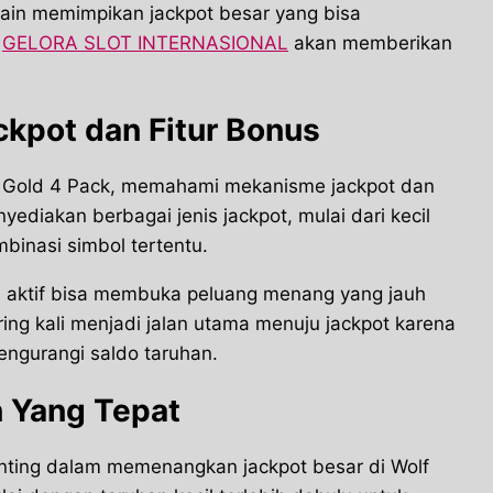
in memimpikan jackpot besar yang bisa
i
GELORA SLOT INTERNASIONAL
akan memberikan
pot dan Fitur Bonus
f Gold 4 Pack, memahami mekanisme jackpot dan
yediakan berbagai jenis jackpot, mulai dari kecil
mbinasi simbol tertentu.
 aktif bisa membuka peluang menang yang jauh
sering kali menjadi jalan utama menuju jackpot karena
gurangi saldo taruhan.
n Yang Tepat
enting dalam memenangkan jackpot besar di Wolf