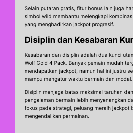
Selain putaran gratis, fitur bonus lain juga
simbol wild membantu melengkapi kombinasi
yang menghadirkan jackpot progresif.
Disiplin dan Kesabaran Ku
Kesabaran dan disiplin adalah dua kunci uta
Wolf Gold 4 Pack. Banyak pemain mudah ter
mendapatkan jackpot, namun hal ini justru 
mampu mengatur waktu bermain dan modal.
Disiplin menjaga batas maksimal taruhan d
pengalaman bermain lebih menyenangkan dan
fokus pada strategi, peluang meraih jackpot 
mengendalikan permainan.