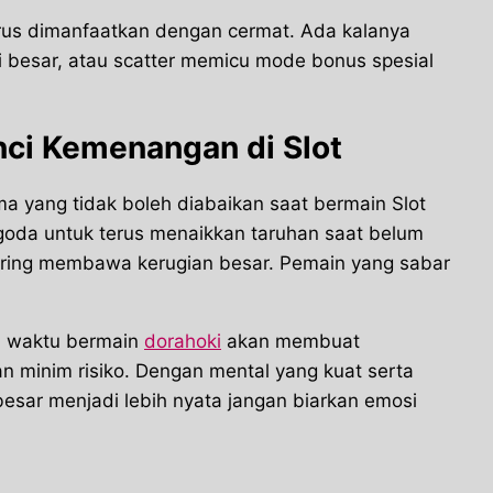
 harus dimanfaatkan dengan cermat. Ada kalanya
 besar, atau scatter memicu mode bonus spesial
nci Kemenangan di Slot
ma yang tidak boleh diabaikan saat bermain Slot
goda untuk terus menaikkan taruhan saat belum
sering membawa kerugian besar. Pemain yang sabar
an waktu bermain
dorahoki
akan membuat
 minim risiko. Dengan mental yang kuat serta
besar menjadi lebih nyata jangan biarkan emosi