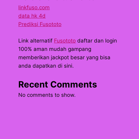
linkfuso.com
data hk 4d
Prediksi Fusototo
Link alternatif
Fusototo
daftar dan login
100% aman mudah gampang
memberikan jackpot besar yang bisa
anda dapatkan di sini.
Recent Comments
No comments to show.