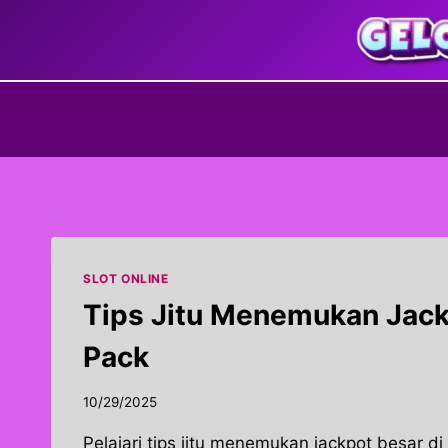
Skip
to
content
SLOT ONLINE
Tips Jitu Menemukan Jackp
Pack
10/29/2025
Pelajari tips jitu menemukan jackpot besar di