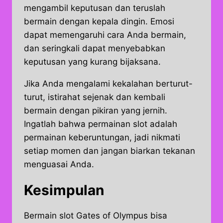
mengambil keputusan dan teruslah
bermain dengan kepala dingin. Emosi
dapat memengaruhi cara Anda bermain,
dan seringkali dapat menyebabkan
keputusan yang kurang bijaksana.
Jika Anda mengalami kekalahan berturut-
turut, istirahat sejenak dan kembali
bermain dengan pikiran yang jernih.
Ingatlah bahwa permainan slot adalah
permainan keberuntungan, jadi nikmati
setiap momen dan jangan biarkan tekanan
menguasai Anda.
Kesimpulan
Bermain slot Gates of Olympus bisa