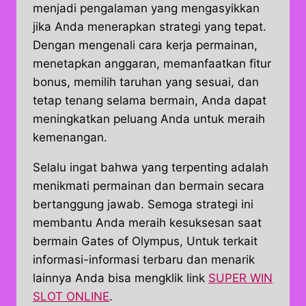
menjadi pengalaman yang mengasyikkan
jika Anda menerapkan strategi yang tepat.
Dengan mengenali cara kerja permainan,
menetapkan anggaran, memanfaatkan fitur
bonus, memilih taruhan yang sesuai, dan
tetap tenang selama bermain, Anda dapat
meningkatkan peluang Anda untuk meraih
kemenangan.
Selalu ingat bahwa yang terpenting adalah
menikmati permainan dan bermain secara
bertanggung jawab. Semoga strategi ini
membantu Anda meraih kesuksesan saat
bermain Gates of Olympus, Untuk terkait
informasi-informasi terbaru dan menarik
lainnya Anda bisa mengklik link
SUPER WIN
SLOT ONLINE
.