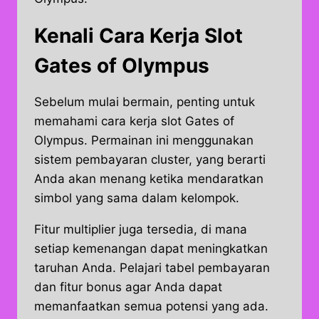
Kenali Cara Kerja Slot
Gates of Olympus
Sebelum mulai bermain, penting untuk
memahami cara kerja slot Gates of
Olympus. Permainan ini menggunakan
sistem pembayaran cluster, yang berarti
Anda akan menang ketika mendaratkan
simbol yang sama dalam kelompok.
Fitur multiplier juga tersedia, di mana
setiap kemenangan dapat meningkatkan
taruhan Anda. Pelajari tabel pembayaran
dan fitur bonus agar Anda dapat
memanfaatkan semua potensi yang ada.