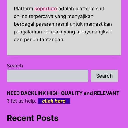
Platform
kopertoto
adalah platform slot
online terpercaya yang menyajikan
berbagai pasaran resmi untuk memastikan
pengalaman bermain yang menyenangkan
dan penuh tantangan.
Search
Search
NEED BACKLINK HIGH QUALITY and RELEVANT
?
let us help.
click here
Recent Posts