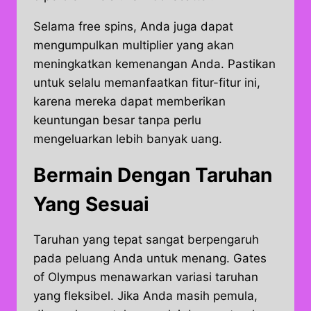
Selama free spins, Anda juga dapat
mengumpulkan multiplier yang akan
meningkatkan kemenangan Anda. Pastikan
untuk selalu memanfaatkan fitur-fitur ini,
karena mereka dapat memberikan
keuntungan besar tanpa perlu
mengeluarkan lebih banyak uang.
Bermain Dengan Taruhan
Yang Sesuai
Taruhan yang tepat sangat berpengaruh
pada peluang Anda untuk menang. Gates
of Olympus menawarkan variasi taruhan
yang fleksibel. Jika Anda masih pemula,