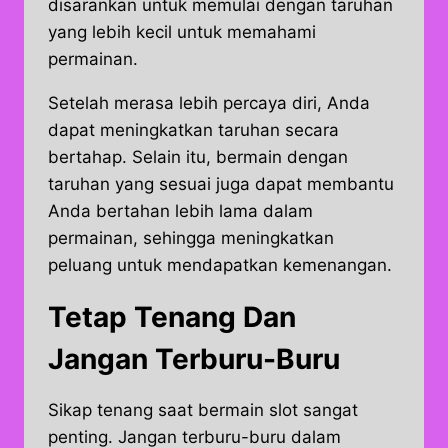
disarankan untuk memulai dengan taruhan
yang lebih kecil untuk memahami
permainan.
Setelah merasa lebih percaya diri, Anda
dapat meningkatkan taruhan secara
bertahap. Selain itu, bermain dengan
taruhan yang sesuai juga dapat membantu
Anda bertahan lebih lama dalam
permainan, sehingga meningkatkan
peluang untuk mendapatkan kemenangan.
Tetap Tenang Dan
Jangan Terburu-Buru
Sikap tenang saat bermain slot sangat
penting. Jangan terburu-buru dalam