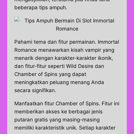
beberapa tips ampuh.
Pahami tema dan fitur permainan. Immortal
Romance menawarkan kisah vampir yang
menarik dengan karakter-karakter ikonik,
dan fitur-fitur seperti Wild Desire dan
Chamber of Spins yang dapat
meningkatkan peluang menang Anda
secara signifikan.
Manfaatkan fitur Chamber of Spins. Fitur ini
memberikan akses ke berbagai jenis
putaran gratis yang masing-masing
memiliki karakteristik unik. Setiap karakter