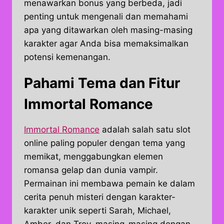
menawarkan bonus yang berbeda, jadi
penting untuk mengenali dan memahami
apa yang ditawarkan oleh masing-masing
karakter agar Anda bisa memaksimalkan
potensi kemenangan.
Pahami Tema dan Fitur
Immortal Romance
Immortal Romance
adalah salah satu slot
online paling populer dengan tema yang
memikat, menggabungkan elemen
romansa gelap dan dunia vampir.
Permainan ini membawa pemain ke dalam
cerita penuh misteri dengan karakter-
karakter unik seperti Sarah, Michael,