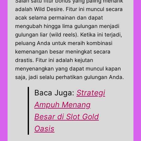
Salah satu fitur bonus yang paling menarik
adalah Wild Desire. Fitur ini muncul secara
acak selama permainan dan dapat
mengubah hingga lima gulungan menjadi
gulungan liar (wild reels). Ketika ini terjadi,
peluang Anda untuk meraih kombinasi
kemenangan besar meningkat secara
drastis. Fitur ini adalah kejutan
menyenangkan yang dapat muncul kapan
saja, jadi selalu perhatikan gulungan Anda.
Baca Juga:
Strategi
Ampuh Menang
Besar di Slot Gold
Oasis