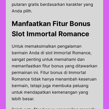
putaran gratis berdasarkan karakter yang
Anda pilih.
Manfaatkan Fitur Bonus
Slot Immortal Romance
Untuk memaksimalkan pengalaman
bermain Anda di slot Immortal Romance,
sangat penting untuk memahami dan
memanfaatkan fitur bonus yang ditawarkan
permainan ini. Fitur bonus di Immortal
Romance tidak hanya menambah keseruan
bermain, tetapi juga membuka peluang
untuk mendapatkan kemenangan yang
lebih besar.