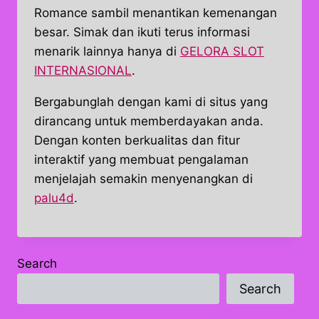
Romance sambil menantikan kemenangan
besar. Simak dan ikuti terus informasi
menarik lainnya hanya di
GELORA SLOT
INTERNASIONAL
.
Bergabunglah dengan kami di situs yang
dirancang untuk memberdayakan anda.
Dengan konten berkualitas dan fitur
interaktif yang membuat pengalaman
menjelajah semakin menyenangkan di
palu4d
.
Search
Search