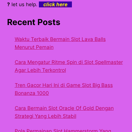
?
let us help.
click here
Recent Posts
Waktu Terbaik Bermain Slot Lava Balls
Menurut Pemain
Cara Mengatur Ritme Spin di Slot Spellmaster
Agar Lebih Terkontrol
Tren Gacor Hari Ini di Game Slot Big Bass
Bonanza 1000
Cara Bermain Slot Oracle Of Gold Dengan
Strategi Yang Lebih Stabil
Pola Permainan Slot Hammerstorm Yang