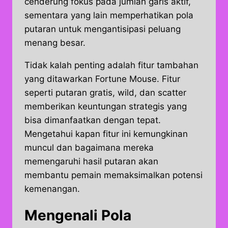
cenderung fokus pada jumlah garis aktif,
sementara yang lain memperhatikan pola
putaran untuk mengantisipasi peluang
menang besar.
Tidak kalah penting adalah fitur tambahan
yang ditawarkan Fortune Mouse. Fitur
seperti putaran gratis, wild, dan scatter
memberikan keuntungan strategis yang
bisa dimanfaatkan dengan tepat.
Mengetahui kapan fitur ini kemungkinan
muncul dan bagaimana mereka
memengaruhi hasil putaran akan
membantu pemain memaksimalkan potensi
kemenangan.
Mengenali Pola