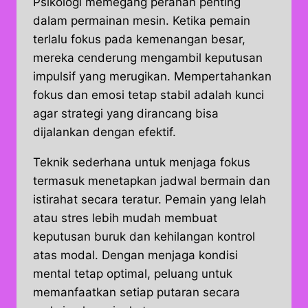
Psikologi memegang peranan penting
dalam permainan mesin. Ketika pemain
terlalu fokus pada kemenangan besar,
mereka cenderung mengambil keputusan
impulsif yang merugikan. Mempertahankan
fokus dan emosi tetap stabil adalah kunci
agar strategi yang dirancang bisa
dijalankan dengan efektif.
Teknik sederhana untuk menjaga fokus
termasuk menetapkan jadwal bermain dan
istirahat secara teratur. Pemain yang lelah
atau stres lebih mudah membuat
keputusan buruk dan kehilangan kontrol
atas modal. Dengan menjaga kondisi
mental tetap optimal, peluang untuk
memanfaatkan setiap putaran secara