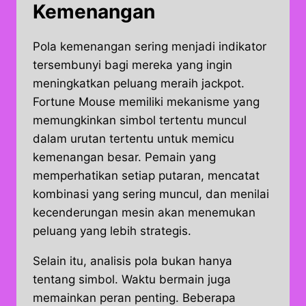
Kemenangan
Pola kemenangan sering menjadi indikator
tersembunyi bagi mereka yang ingin
meningkatkan peluang meraih jackpot.
Fortune Mouse memiliki mekanisme yang
memungkinkan simbol tertentu muncul
dalam urutan tertentu untuk memicu
kemenangan besar. Pemain yang
memperhatikan setiap putaran, mencatat
kombinasi yang sering muncul, dan menilai
kecenderungan mesin akan menemukan
peluang yang lebih strategis.
Selain itu, analisis pola bukan hanya
tentang simbol. Waktu bermain juga
memainkan peran penting. Beberapa