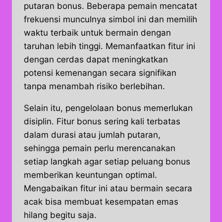
putaran bonus. Beberapa pemain mencatat
frekuensi munculnya simbol ini dan memilih
waktu terbaik untuk bermain dengan
taruhan lebih tinggi. Memanfaatkan fitur ini
dengan cerdas dapat meningkatkan
potensi kemenangan secara signifikan
tanpa menambah risiko berlebihan.
Selain itu, pengelolaan bonus memerlukan
disiplin. Fitur bonus sering kali terbatas
dalam durasi atau jumlah putaran,
sehingga pemain perlu merencanakan
setiap langkah agar setiap peluang bonus
memberikan keuntungan optimal.
Mengabaikan fitur ini atau bermain secara
acak bisa membuat kesempatan emas
hilang begitu saja.