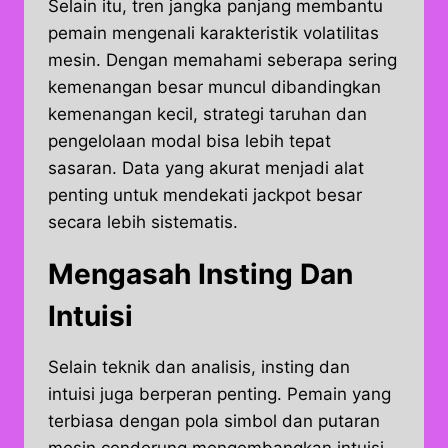
Selain itu, tren jangka panjang membantu
pemain mengenali karakteristik volatilitas
mesin. Dengan memahami seberapa sering
kemenangan besar muncul dibandingkan
kemenangan kecil, strategi taruhan dan
pengelolaan modal bisa lebih tepat
sasaran. Data yang akurat menjadi alat
penting untuk mendekati jackpot besar
secara lebih sistematis.
Mengasah Insting Dan
Intuisi
Selain teknik dan analisis, insting dan
intuisi juga berperan penting. Pemain yang
terbiasa dengan pola simbol dan putaran