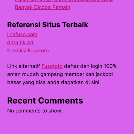
Banyak Dicoba Pemain
Referensi Situs Terbaik
linkfuso.com
data hk 4d
Prediksi Fusototo
Link alternatif
Fusototo
daftar dan login 100%
aman mudah gampang memberikan jackpot
besar yang bisa anda dapatkan di sini.
Recent Comments
No comments to show.