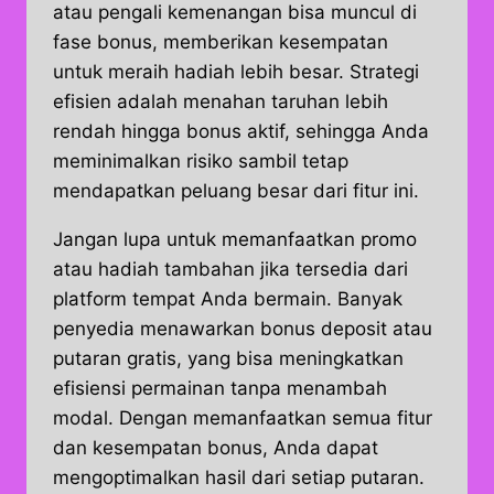
atau pengali kemenangan bisa muncul di
fase bonus, memberikan kesempatan
untuk meraih hadiah lebih besar. Strategi
efisien adalah menahan taruhan lebih
rendah hingga bonus aktif, sehingga Anda
meminimalkan risiko sambil tetap
mendapatkan peluang besar dari fitur ini.
Jangan lupa untuk memanfaatkan promo
atau hadiah tambahan jika tersedia dari
platform tempat Anda bermain. Banyak
penyedia menawarkan bonus deposit atau
putaran gratis, yang bisa meningkatkan
efisiensi permainan tanpa menambah
modal. Dengan memanfaatkan semua fitur
dan kesempatan bonus, Anda dapat
mengoptimalkan hasil dari setiap putaran.