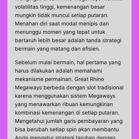
volatilitas tinggi, kemenangan besar
mungkin tidak muncul setiap putaran.
Menahan diri saat modal menipis dan
menunggu momen yang tepat untuk
bertaruh lebih besar adalah tanda strategi
bermain yang matang dan efisien.
Sebelum mulai bermain, hal pertama yang
harus dilakukan adalah memahami
mekanisme permainan. Great Rhino
Megaways berbeda dengan slot tradisional
karena menggunakan sistem Megaways
yang menawarkan ribuan kemungkinan
kombinasi kemenangan di setiap putaran.
Mengetahui jumlah garis pembayaran yang
bisa berubah setiap spin akan membantu
Anda mengatur strategi taruhan dengan