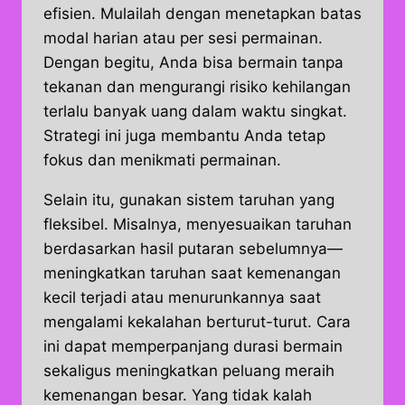
efisien. Mulailah dengan menetapkan batas
modal harian atau per sesi permainan.
Dengan begitu, Anda bisa bermain tanpa
tekanan dan mengurangi risiko kehilangan
terlalu banyak uang dalam waktu singkat.
Strategi ini juga membantu Anda tetap
fokus dan menikmati permainan.
Selain itu, gunakan sistem taruhan yang
fleksibel. Misalnya, menyesuaikan taruhan
berdasarkan hasil putaran sebelumnya—
meningkatkan taruhan saat kemenangan
kecil terjadi atau menurunkannya saat
mengalami kekalahan berturut-turut. Cara
ini dapat memperpanjang durasi bermain
sekaligus meningkatkan peluang meraih
kemenangan besar. Yang tidak kalah