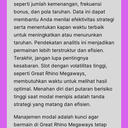
seperti jumlah kemenangan, frekuensi
bonus, dan pola taruhan. Data ini dapat
membantu Anda menilai efektivitas strategi
serta menentukan kapan waktu terbaik
untuk meningkatkan atau menurunkan
taruhan. Pendekatan analitis ini menjadikan
permainan lebih terstruktur dan efisien.
Terakhir, jangan lupa pentingnya
kesabaran. Slot dengan volatilitas tinggi,
seperti Great Rhino Megaways,
membutuhkan waktu untuk melihat hasil
optimal. Menahan diri dari putaran berisiko
tinggi saat modal menipis adalah tanda
strategi yang matang dan efisien.
Manajemen modal adalah kunci agar
bermain di Great Rhino Megaways tetap