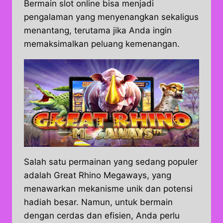
Bermain slot online bisa menjadi
pengalaman yang menyenangkan sekaligus
menantang, terutama jika Anda ingin
memaksimalkan peluang kemenangan.
Salah satu permainan yang sedang populer
adalah Great Rhino Megaways, yang
menawarkan mekanisme unik dan potensi
hadiah besar. Namun, untuk bermain
dengan cerdas dan efisien, Anda perlu