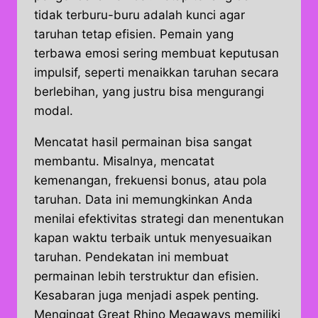
tidak terburu-buru adalah kunci agar
taruhan tetap efisien. Pemain yang
terbawa emosi sering membuat keputusan
impulsif, seperti menaikkan taruhan secara
berlebihan, yang justru bisa mengurangi
modal.
Mencatat hasil permainan bisa sangat
membantu. Misalnya, mencatat
kemenangan, frekuensi bonus, atau pola
taruhan. Data ini memungkinkan Anda
menilai efektivitas strategi dan menentukan
kapan waktu terbaik untuk menyesuaikan
taruhan. Pendekatan ini membuat
permainan lebih terstruktur dan efisien.
Kesabaran juga menjadi aspek penting.
Mengingat Great Rhino Megaways memiliki