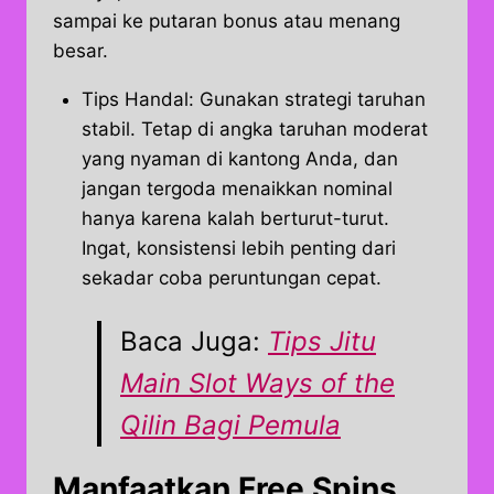
sampai ke putaran bonus atau menang
besar.
Tips Handal: Gunakan strategi taruhan
stabil. Tetap di angka taruhan moderat
yang nyaman di kantong Anda, dan
jangan tergoda menaikkan nominal
hanya karena kalah berturut-turut.
Ingat, konsistensi lebih penting dari
sekadar coba peruntungan cepat.
Baca Juga:
Tips Jitu
Main Slot Ways of the
Qilin Bagi Pemula
Manfaatkan Free Spins