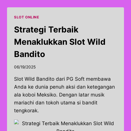
SLOT ONLINE
Strategi Terbaik
Menaklukkan Slot Wild
Bandito
06/19/2025
Slot Wild Bandito dari PG Soft membawa
Anda ke dunia penuh aksi dan ketegangan
ala koboi Meksiko. Dengan latar musik
mariachi dan tokoh utama si bandit
tengkorak.