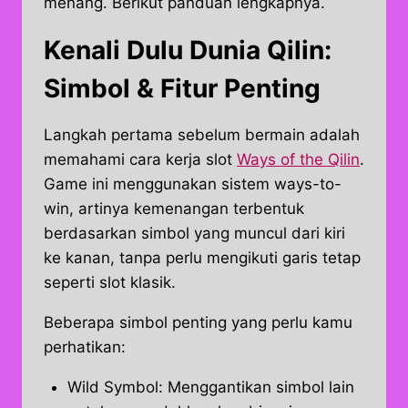
menang. Berikut panduan lengkapnya.
Kenali Dulu Dunia Qilin:
Simbol & Fitur Penting
Langkah pertama sebelum bermain adalah
memahami cara kerja slot
Ways of the Qilin
.
Game ini menggunakan sistem ways-to-
win, artinya kemenangan terbentuk
berdasarkan simbol yang muncul dari kiri
ke kanan, tanpa perlu mengikuti garis tetap
seperti slot klasik.
Beberapa simbol penting yang perlu kamu
perhatikan:
Wild Symbol: Menggantikan simbol lain