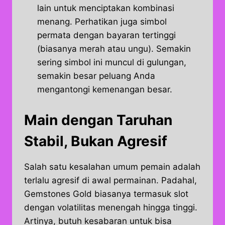
lain untuk menciptakan kombinasi
menang. Perhatikan juga simbol
permata dengan bayaran tertinggi
(biasanya merah atau ungu). Semakin
sering simbol ini muncul di gulungan,
semakin besar peluang Anda
mengantongi kemenangan besar.
Main dengan Taruhan
Stabil, Bukan Agresif
Salah satu kesalahan umum pemain adalah
terlalu agresif di awal permainan. Padahal,
Gemstones Gold biasanya termasuk slot
dengan volatilitas menengah hingga tinggi.
Artinya, butuh kesabaran untuk bisa