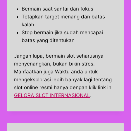
Bermain saat santai dan fokus
Tetapkan target menang dan batas
kalah
Stop bermain jika sudah mencapai
batas yang ditentukan
Jangan lupa, bermain slot seharusnya
menyenangkan, bukan bikin stres.
Manfaatkan juga Waktu anda untuk
mengeksplorasi lebih banyak lagi tentang
slot online resmi hanya dengan klik link ini
GELORA SLOT INTERNASIONAL
.