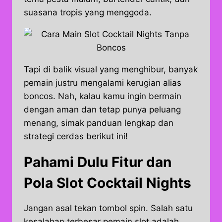
suasana tropis yang menggoda.
Tapi di balik visual yang menghibur, banyak
pemain justru mengalami kerugian alias
boncos. Nah, kalau kamu ingin bermain
dengan aman dan tetap punya peluang
menang, simak panduan lengkap dan
strategi cerdas berikut ini!
Pahami Dulu Fitur dan
Pola Slot Cocktail Nights
Jangan asal tekan tombol spin. Salah satu
kesalahan terbesar pemain slot adalah