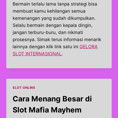
Bermain terlalu lama tanpa strategi bisa
membuat kamu kehilangan semua
kemenangan yang sudah dikumpulkan.
Selalu bermain dengan kepala dingin,
jangan terburu-buru, dan nikmati
prosesnya. Simak terus informasi menarik
lainnya dengan klik link satu ini
GELORA
SLOT INTERNASIONAL
.
SLOT ONLINE
Cara Menang Besar di
Slot Mafia Mayhem