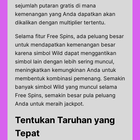
sejumlah putaran gratis di mana
kemenangan yang Anda dapatkan akan
dikalikan dengan multiplier tertentu.
Selama fitur Free Spins, ada peluang besar
untuk mendapatkan kemenangan besar
karena simbol Wild dapat menggantikan
simbol lain dengan lebih sering muncul,
meningkatkan kemungkinan Anda untuk
membentuk kombinasi pemenang. Semakin
banyak simbol Wild yang muncul selama
Free Spins, semakin besar pula peluang
Anda untuk meraih jackpot.
Tentukan Taruhan yang
Tepat