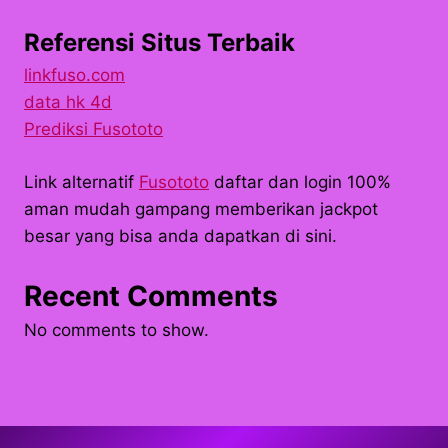
Referensi Situs Terbaik
linkfuso.com
data hk 4d
Prediksi Fusototo
Link alternatif
Fusototo
daftar dan login 100%
aman mudah gampang memberikan jackpot
besar yang bisa anda dapatkan di sini.
Recent Comments
No comments to show.