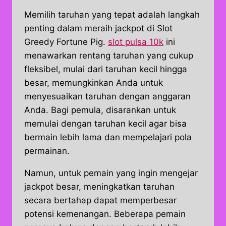
Memilih taruhan yang tepat adalah langkah
penting dalam meraih jackpot di Slot
Greedy Fortune Pig.
slot pulsa 10k
ini
menawarkan rentang taruhan yang cukup
fleksibel, mulai dari taruhan kecil hingga
besar, memungkinkan Anda untuk
menyesuaikan taruhan dengan anggaran
Anda. Bagi pemula, disarankan untuk
memulai dengan taruhan kecil agar bisa
bermain lebih lama dan mempelajari pola
permainan.
Namun, untuk pemain yang ingin mengejar
jackpot besar, meningkatkan taruhan
secara bertahap dapat memperbesar
potensi kemenangan. Beberapa pemain