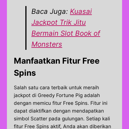
Baca Juga:
Kuasai
Jackpot Trik Jitu
Bermain Slot Book of
Monsters
Manfaatkan Fitur Free
Spins
Salah satu cara terbaik untuk meraih
jackpot di Greedy Fortune Pig adalah
dengan memicu fitur Free Spins. Fitur ini
dapat diaktifkan dengan mendapatkan
simbol Scatter pada gulungan. Setiap kali
fitur Free Spins aktif, Anda akan diberikan