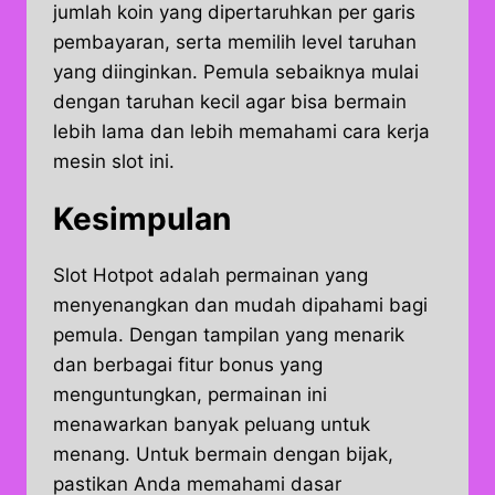
jumlah koin yang dipertaruhkan per garis
pembayaran, serta memilih level taruhan
yang diinginkan. Pemula sebaiknya mulai
dengan taruhan kecil agar bisa bermain
lebih lama dan lebih memahami cara kerja
mesin slot ini.
Kesimpulan
Slot Hotpot adalah permainan yang
menyenangkan dan mudah dipahami bagi
pemula. Dengan tampilan yang menarik
dan berbagai fitur bonus yang
menguntungkan, permainan ini
menawarkan banyak peluang untuk
menang. Untuk bermain dengan bijak,
pastikan Anda memahami dasar