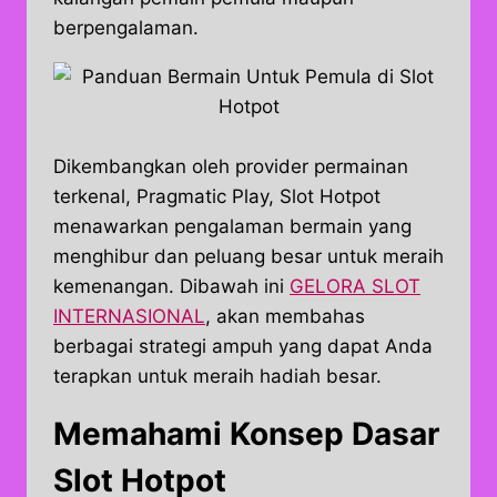
berpengalaman.
Dikembangkan oleh provider permainan
terkenal, Pragmatic Play, Slot Hotpot
menawarkan pengalaman bermain yang
menghibur dan peluang besar untuk meraih
kemenangan. Dibawah ini
GELORA SLOT
INTERNASIONAL
, akan membahas
berbagai strategi ampuh yang dapat Anda
terapkan untuk meraih hadiah besar.
Memahami Konsep Dasar
Slot Hotpot