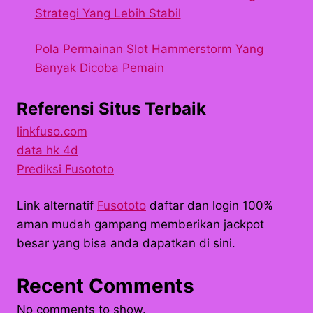
Strategi Yang Lebih Stabil
Pola Permainan Slot Hammerstorm Yang
Banyak Dicoba Pemain
Referensi Situs Terbaik
linkfuso.com
data hk 4d
Prediksi Fusototo
Link alternatif
Fusototo
daftar dan login 100%
aman mudah gampang memberikan jackpot
besar yang bisa anda dapatkan di sini.
Recent Comments
No comments to show.