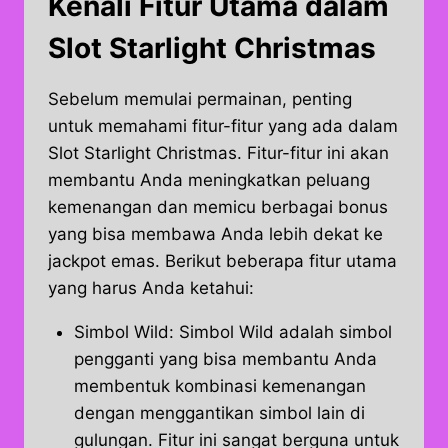
Kenali Fitur Utama dalam
Slot Starlight Christmas
Sebelum memulai permainan, penting
untuk memahami fitur-fitur yang ada dalam
Slot Starlight Christmas. Fitur-fitur ini akan
membantu Anda meningkatkan peluang
kemenangan dan memicu berbagai bonus
yang bisa membawa Anda lebih dekat ke
jackpot emas. Berikut beberapa fitur utama
yang harus Anda ketahui:
Simbol Wild: Simbol Wild adalah simbol
pengganti yang bisa membantu Anda
membentuk kombinasi kemenangan
dengan menggantikan simbol lain di
gulungan. Fitur ini sangat berguna untuk