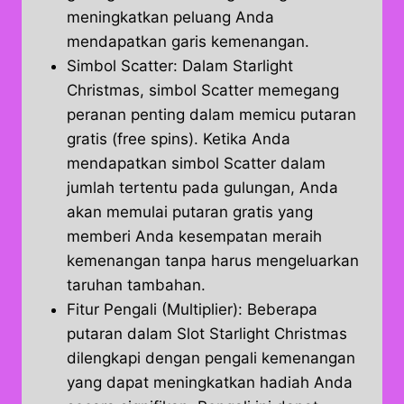
meningkatkan peluang Anda
mendapatkan garis kemenangan.
Simbol Scatter: Dalam Starlight
Christmas, simbol Scatter memegang
peranan penting dalam memicu putaran
gratis (free spins). Ketika Anda
mendapatkan simbol Scatter dalam
jumlah tertentu pada gulungan, Anda
akan memulai putaran gratis yang
memberi Anda kesempatan meraih
kemenangan tanpa harus mengeluarkan
taruhan tambahan.
Fitur Pengali (Multiplier): Beberapa
putaran dalam Slot Starlight Christmas
dilengkapi dengan pengali kemenangan
yang dapat meningkatkan hadiah Anda