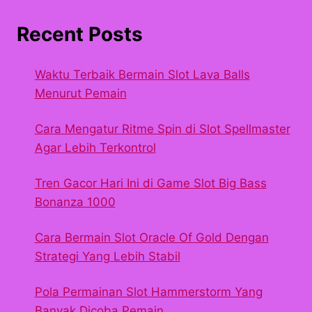
Recent Posts
Waktu Terbaik Bermain Slot Lava Balls
Menurut Pemain
Cara Mengatur Ritme Spin di Slot Spellmaster
Agar Lebih Terkontrol
Tren Gacor Hari Ini di Game Slot Big Bass
Bonanza 1000
Cara Bermain Slot Oracle Of Gold Dengan
Strategi Yang Lebih Stabil
Pola Permainan Slot Hammerstorm Yang
Banyak Dicoba Pemain