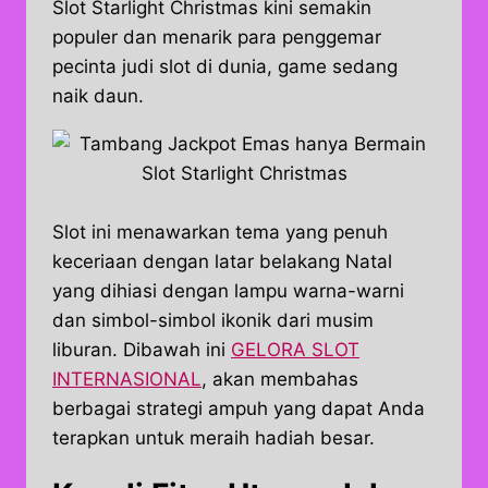
Slot Starlight Christmas kini semakin
populer dan menarik para penggemar
pecinta judi slot di dunia, game sedang
naik daun.
Slot ini menawarkan tema yang penuh
keceriaan dengan latar belakang Natal
yang dihiasi dengan lampu warna-warni
dan simbol-simbol ikonik dari musim
liburan. Dibawah ini
GELORA SLOT
INTERNASIONAL
, akan membahas
berbagai strategi ampuh yang dapat Anda
terapkan untuk meraih hadiah besar.