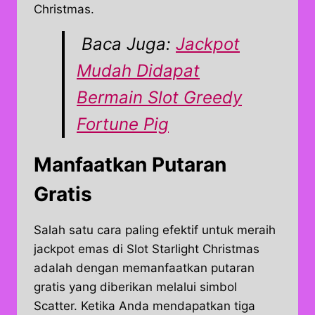
Christmas.
Baca Juga:
Jackpot
Mudah Didapat
Bermain Slot Greedy
Fortune Pig
Manfaatkan Putaran
Gratis
Salah satu cara paling efektif untuk meraih
jackpot emas di Slot Starlight Christmas
adalah dengan memanfaatkan putaran
gratis yang diberikan melalui simbol
Scatter. Ketika Anda mendapatkan tiga