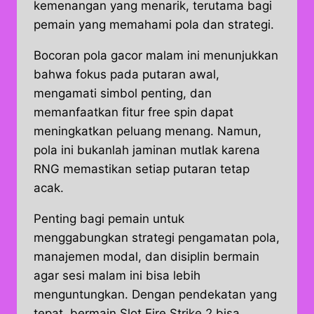
kemenangan yang menarik, terutama bagi
pemain yang memahami pola dan strategi.
Bocoran pola gacor malam ini menunjukkan
bahwa fokus pada putaran awal,
mengamati simbol penting, dan
memanfaatkan fitur free spin dapat
meningkatkan peluang menang. Namun,
pola ini bukanlah jaminan mutlak karena
RNG memastikan setiap putaran tetap
acak.
Penting bagi pemain untuk
menggabungkan strategi pengamatan pola,
manajemen modal, dan disiplin bermain
agar sesi malam ini bisa lebih
menguntungkan. Dengan pendekatan yang
tepat, bermain Slot Fire Strike 2 bisa