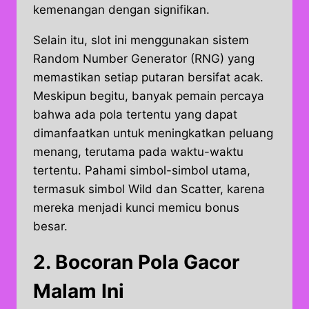
kemenangan dengan signifikan.
Selain itu, slot ini menggunakan sistem
Random Number Generator (RNG) yang
memastikan setiap putaran bersifat acak.
Meskipun begitu, banyak pemain percaya
bahwa ada pola tertentu yang dapat
dimanfaatkan untuk meningkatkan peluang
menang, terutama pada waktu-waktu
tertentu. Pahami simbol-simbol utama,
termasuk simbol Wild dan Scatter, karena
mereka menjadi kunci memicu bonus
besar.
2. Bocoran Pola Gacor
Malam Ini