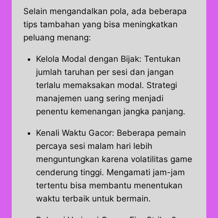
Selain mengandalkan pola, ada beberapa
tips tambahan yang bisa meningkatkan
peluang menang:
Kelola Modal dengan Bijak: Tentukan
jumlah taruhan per sesi dan jangan
terlalu memaksakan modal. Strategi
manajemen uang sering menjadi
penentu kemenangan jangka panjang.
Kenali Waktu Gacor: Beberapa pemain
percaya sesi malam hari lebih
menguntungkan karena volatilitas game
cenderung tinggi. Mengamati jam-jam
tertentu bisa membantu menentukan
waktu terbaik untuk bermain.