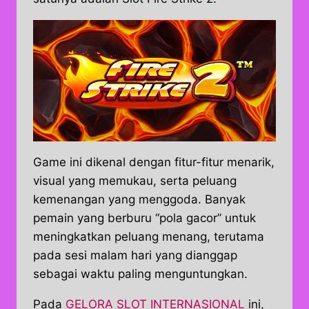
Game ini dikenal dengan fitur-fitur menarik,
visual yang memukau, serta peluang
kemenangan yang menggoda. Banyak
pemain yang berburu “pola gacor” untuk
meningkatkan peluang menang, terutama
pada sesi malam hari yang dianggap
sebagai waktu paling menguntungkan.
Pada
GELORA SLOT INTERNASIONAL
ini,