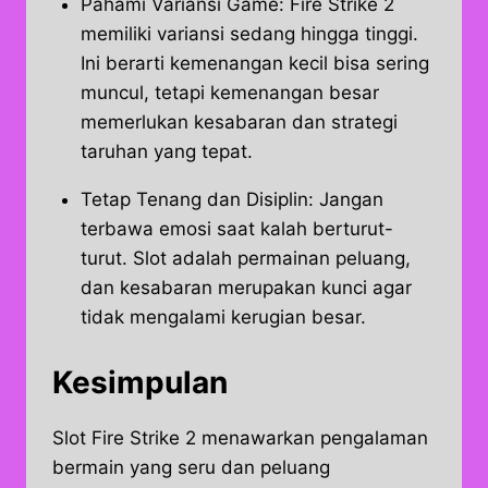
Pahami Variansi Game: Fire Strike 2
memiliki variansi sedang hingga tinggi.
Ini berarti kemenangan kecil bisa sering
muncul, tetapi kemenangan besar
memerlukan kesabaran dan strategi
taruhan yang tepat.
Tetap Tenang dan Disiplin: Jangan
terbawa emosi saat kalah berturut-
turut. Slot adalah permainan peluang,
dan kesabaran merupakan kunci agar
tidak mengalami kerugian besar.
Kesimpulan
Slot Fire Strike 2 menawarkan pengalaman
bermain yang seru dan peluang