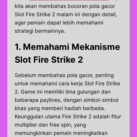
kita akan membahas bocoran pola gacor
Slot Fire Strike 2 malam ini dengan detail,
agar pemain dapat lebih memahami
strategi bermainnya.
1. Memahami Mekanisme
Slot Fire Strike 2
Sebelum membahas pola gacor, penting
untuk memahami cara kerja Slot Fire Strike
2. Game ini memiliki lima gulungan dan
beberapa paylines, dengan simbol-simbol
khas yang memberi hadiah berbeda.
Keunggulan utama Fire Strike 2 adalah fitur
multiplier dan free spin, yang
memungkinkan pemain meningkatkan