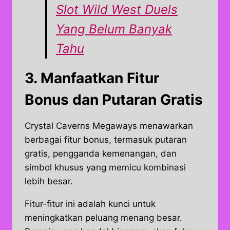
Slot Wild West Duels
Yang Belum Banyak
Tahu
3. Manfaatkan Fitur
Bonus dan Putaran Gratis
Crystal Caverns Megaways menawarkan
berbagai fitur bonus, termasuk putaran
gratis, pengganda kemenangan, dan
simbol khusus yang memicu kombinasi
lebih besar.
Fitur-fitur ini adalah kunci untuk
meningkatkan peluang menang besar.