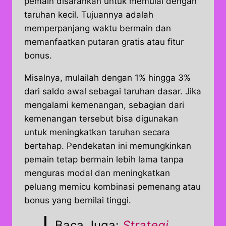
pemain disarankan untuk memulai dengan
taruhan kecil. Tujuannya adalah
memperpanjang waktu bermain dan
memanfaatkan putaran gratis atau fitur
bonus.
Misalnya, mulailah dengan 1% hingga 3%
dari saldo awal sebagai taruhan dasar. Jika
mengalami kemenangan, sebagian dari
kemenangan tersebut bisa digunakan
untuk meningkatkan taruhan secara
bertahap. Pendekatan ini memungkinkan
pemain tetap bermain lebih lama tanpa
menguras modal dan meningkatkan
peluang memicu kombinasi pemenang atau
bonus yang bernilai tinggi.
Baca Juga:
Strategi