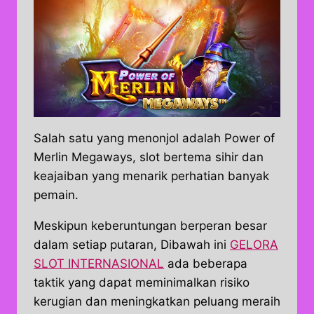
Salah satu yang menonjol adalah Power of
Merlin Megaways, slot bertema sihir dan
keajaiban yang menarik perhatian banyak
pemain.
Meskipun keberuntungan berperan besar
dalam setiap putaran, Dibawah ini
GELORA
SLOT INTERNASIONAL
ada beberapa
taktik yang dapat meminimalkan risiko
kerugian dan meningkatkan peluang meraih