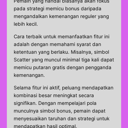
Pemain yang handal biasanya akan fokus
pada strategi memicu bonus daripada
mengandalkan kemenangan reguler yang
lebih kecil.
Cara terbaik untuk memanfaatkan fitur ini
adalah dengan memahami syarat dan
ketentuan yang berlaku. Misalnya, simbol
Scatter yang muncul minimal tiga kali dapat
memicu putaran gratis dengan pengganda
kemenangan.
Selama fitur ini aktif, peluang mendapatkan
kombinasi besar meningkat secara
signifikan. Dengan mempelajari pola
munculnya simbol bonus, pemain dapat
menyesuaikan taruhan dan strategi untuk
mendapatkan hasil optimal.