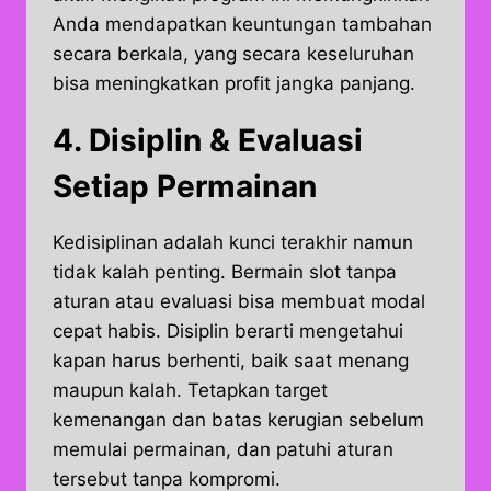
Anda mendapatkan keuntungan tambahan
secara berkala, yang secara keseluruhan
bisa meningkatkan profit jangka panjang.
4. Disiplin & Evaluasi
Setiap Permainan
Kedisiplinan adalah kunci terakhir namun
tidak kalah penting. Bermain slot tanpa
aturan atau evaluasi bisa membuat modal
cepat habis. Disiplin berarti mengetahui
kapan harus berhenti, baik saat menang
maupun kalah. Tetapkan target
kemenangan dan batas kerugian sebelum
memulai permainan, dan patuhi aturan
tersebut tanpa kompromi.