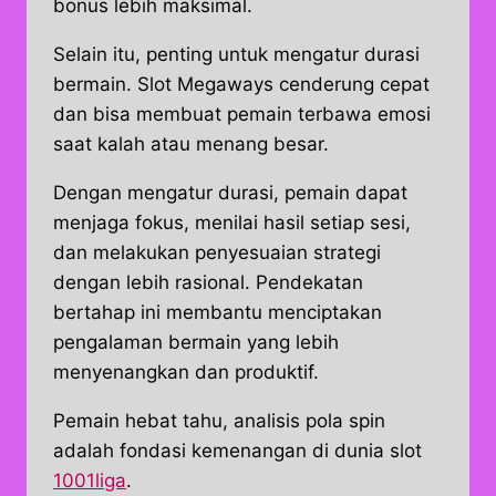
bonus lebih maksimal.
Selain itu, penting untuk mengatur durasi
bermain. Slot Megaways cenderung cepat
dan bisa membuat pemain terbawa emosi
saat kalah atau menang besar.
Dengan mengatur durasi, pemain dapat
menjaga fokus, menilai hasil setiap sesi,
dan melakukan penyesuaian strategi
dengan lebih rasional. Pendekatan
bertahap ini membantu menciptakan
pengalaman bermain yang lebih
menyenangkan dan produktif.
Pemain hebat tahu, analisis pola spin
adalah fondasi kemenangan di dunia slot
1001liga
.