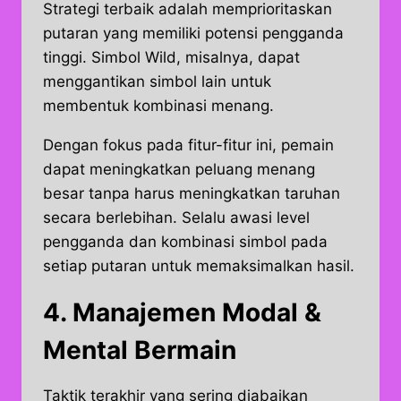
Strategi terbaik adalah memprioritaskan
putaran yang memiliki potensi pengganda
tinggi. Simbol Wild, misalnya, dapat
menggantikan simbol lain untuk
membentuk kombinasi menang.
Dengan fokus pada fitur-fitur ini, pemain
dapat meningkatkan peluang menang
besar tanpa harus meningkatkan taruhan
secara berlebihan. Selalu awasi level
pengganda dan kombinasi simbol pada
setiap putaran untuk memaksimalkan hasil.
4. Manajemen Modal &
Mental Bermain
Taktik terakhir yang sering diabaikan