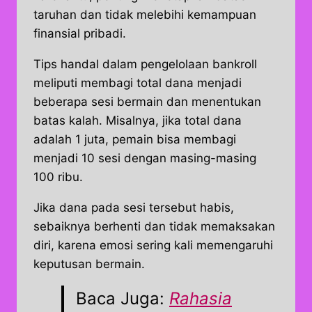
taruhan dan tidak melebihi kemampuan
finansial pribadi.
Tips handal dalam pengelolaan bankroll
meliputi membagi total dana menjadi
beberapa sesi bermain dan menentukan
batas kalah. Misalnya, jika total dana
adalah 1 juta, pemain bisa membagi
menjadi 10 sesi dengan masing-masing
100 ribu.
Jika dana pada sesi tersebut habis,
sebaiknya berhenti dan tidak memaksakan
diri, karena emosi sering kali memengaruhi
keputusan bermain.
Baca Juga:
Rahasia