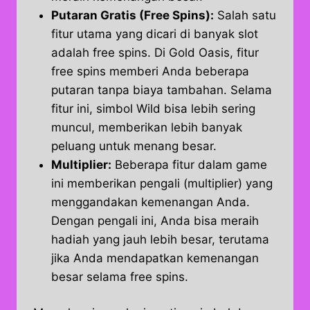
Putaran Gratis (Free Spins):
Salah satu
fitur utama yang dicari di banyak slot
adalah free spins. Di Gold Oasis, fitur
free spins memberi Anda beberapa
putaran tanpa biaya tambahan. Selama
fitur ini, simbol Wild bisa lebih sering
muncul, memberikan lebih banyak
peluang untuk menang besar.
Multiplier:
Beberapa fitur dalam game
ini memberikan pengali (multiplier) yang
menggandakan kemenangan Anda.
Dengan pengali ini, Anda bisa meraih
hadiah yang jauh lebih besar, terutama
jika Anda mendapatkan kemenangan
besar selama free spins.