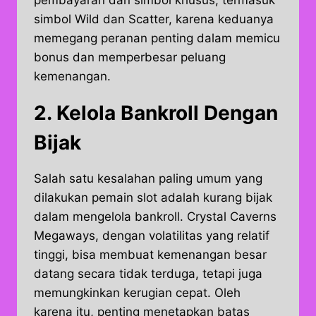
pembayaran dan simbol khusus, termasuk
simbol Wild dan Scatter, karena keduanya
memegang peranan penting dalam memicu
bonus dan memperbesar peluang
kemenangan.
2. Kelola Bankroll Dengan
Bijak
Salah satu kesalahan paling umum yang
dilakukan pemain slot adalah kurang bijak
dalam mengelola bankroll. Crystal Caverns
Megaways, dengan volatilitas yang relatif
tinggi, bisa membuat kemenangan besar
datang secara tidak terduga, tetapi juga
memungkinkan kerugian cepat. Oleh
karena itu, penting menetapkan batas