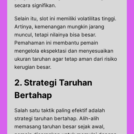
secara signifikan.
Selain itu, slot ini memiliki volatilitas tinggi.
Artinya, kemenangan mungkin jarang
muncul, tetapi nilainya bisa besar.
Pemahaman ini membantu pemain
mengelola ekspektasi dan menyesuaikan
ukuran taruhan agar tetap aman dari risiko
kerugian besar.
2. Strategi Taruhan
Bertahap
Salah satu taktik paling efektif adalah
strategi taruhan bertahap. Alih-alih
memasang taruhan besar sejak awal,