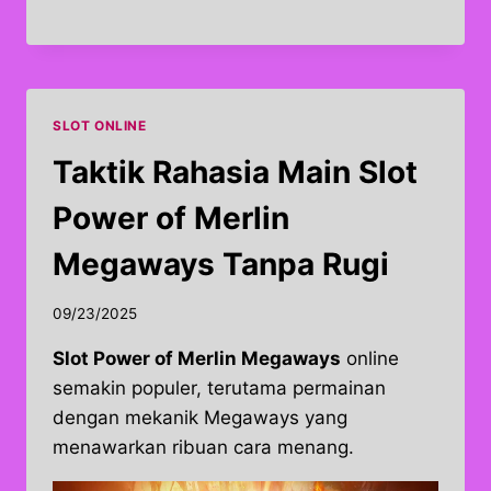
SLOT ONLINE
Taktik Rahasia Main Slot
Power of Merlin
Megaways Tanpa Rugi
09/23/2025
Slot Power of Merlin Megaways
online
semakin populer, terutama permainan
dengan mekanik Megaways yang
menawarkan ribuan cara menang.