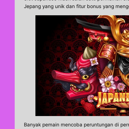
Jepang yang unik dan fitur bonus yang meng
Banyak pemain mencoba peruntungan di permai