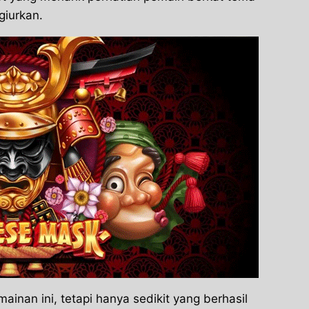
giurkan.
nan ini, tetapi hanya sedikit yang berhasil