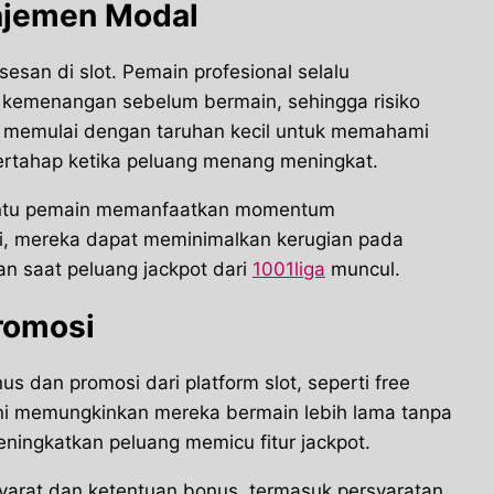
ajemen Modal
san di slot. Pemain profesional selalu
 kemenangan sebelum bermain, sehingga risiko
a memulai dengan taruhan kecil untuk memahami
bertahap ketika peluang menang meningkat.
mbantu pemain memanfaatkan momentum
si, mereka dapat meminimalkan kerugian pada
n saat peluang jackpot dari
1001liga
muncul.
romosi
 dan promosi dari platform slot, seperti free
ini memungkinkan mereka bermain lebih lama tanpa
ingkatkan peluang memicu fitur jackpot.
yarat dan ketentuan bonus, termasuk persyaratan