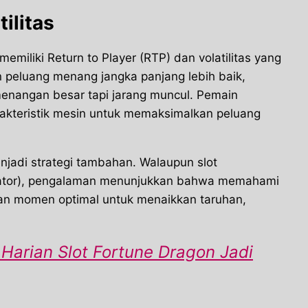
ilitas
emiliki Return to Player (RTP) dan volatilitas yang
 peluang menang jangka panjang lebih baik,
menangan besar tapi jarang muncul. Pemain
rakteristik mesin untuk memaksimalkan peluang
jadi strategi tambahan. Walaupun slot
tor), pengalaman menunjukkan bahwa memahami
n momen optimal untuk menaikkan taruhan,
Harian Slot Fortune Dragon Jadi