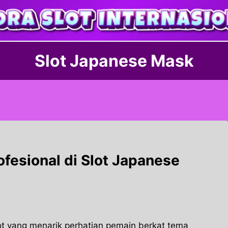
Slot Japanese Mask
fesional di Slot Japanese
ot yang menarik perhatian pemain berkat tema