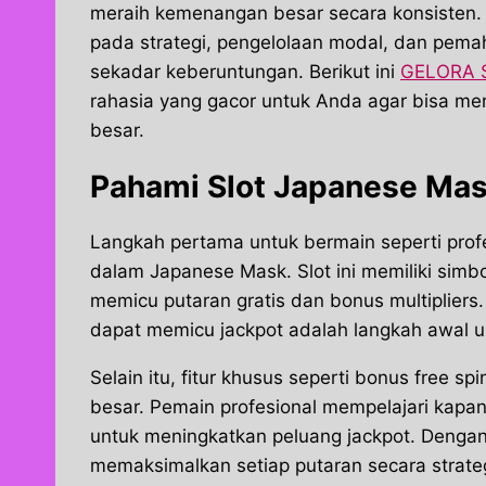
meraih kemenangan besar secara konsisten. 
pada strategi, pengelolaan modal, dan pe
sekadar keberuntungan. Berikut ini
GELORA 
rahasia yang gacor untuk Anda agar bisa m
besar.
Pahami Slot Japanese Ma
Langkah pertama untuk bermain seperti prof
dalam Japanese Mask. Slot ini memiliki simb
memicu putaran gratis dan bonus multipliers
dapat memicu jackpot adalah langkah awal un
Selain itu, fitur khusus seperti bonus free s
besar. Pemain profesional mempelajari kapa
untuk meningkatkan peluang jackpot. Deng
memaksimalkan setiap putaran secara strateg