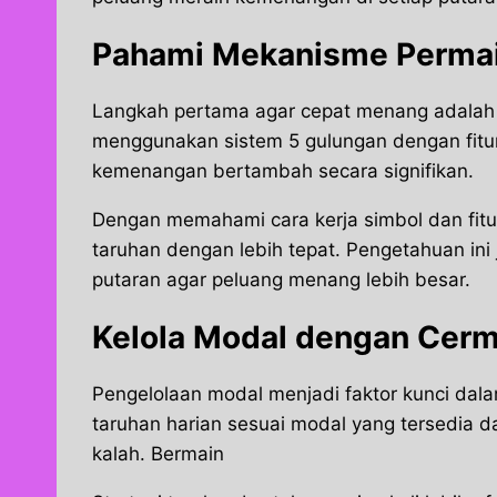
Pahami Mekanisme Perma
Langkah pertama agar cepat menang adalah
menggunakan sistem 5 gulungan dengan fitu
kemenangan bertambah secara signifikan.
Dengan memahami cara kerja simbol dan fitu
taruhan dengan lebih tepat. Pengetahuan in
putaran agar peluang menang lebih besar.
Kelola Modal dengan Cerm
Pengelolaan modal menjadi faktor kunci da
taruhan harian sesuai modal yang tersedia d
kalah. Bermain