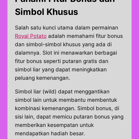
Simbol Khusus
Salah satu kunci utama dalam permainan
Royal Potato
adalah memahami fitur bonus
dan simbol-simbol khusus yang ada di
dalamnya. Slot ini menawarkan berbagai
fitur bonus seperti putaran gratis dan
simbol liar yang dapat meningkatkan
peluang kemenangan.
Simbol liar (wild) dapat menggantikan
simbol lain untuk membantu membentuk
kombinasi kemenangan. Simbol bonus, di
sisi lain, dapat memicu putaran bonus yang
memberikan kesempatan untuk
mendapatkan hadiah besar.