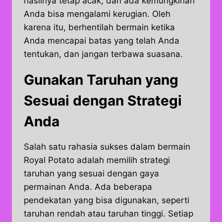
hasilnya tetap acak, dan ada kemungkinan
Anda bisa mengalami kerugian. Oleh
karena itu, berhentilah bermain ketika
Anda mencapai batas yang telah Anda
tentukan, dan jangan terbawa suasana.
Gunakan Taruhan yang
Sesuai dengan Strategi
Anda
Salah satu rahasia sukses dalam bermain
Royal Potato adalah memilih strategi
taruhan yang sesuai dengan gaya
permainan Anda. Ada beberapa
pendekatan yang bisa digunakan, seperti
taruhan rendah atau taruhan tinggi. Setiap