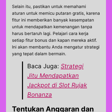
Selain itu, pastikan untuk memahami
aturan untuk memicu putaran gratis, karena
fitur ini memberikan banyak kesempatan
untuk mendapatkan kemenangan tanpa
harus bertaruh lagi. Pelajari cara kerja
setiap fitur bonus dan kapan mereka aktif.
Ini akan membantu Anda mengatur strategi
yang tepat dalam bermain.
Baca Juga:
Strategi
Jitu Mendapatkan
Jackpot di Slot Rujak
Bonanza
Tentukan Anggaran dan