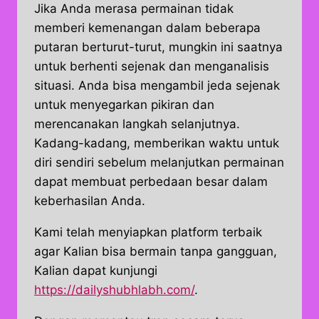
Jika Anda merasa permainan tidak
memberi kemenangan dalam beberapa
putaran berturut-turut, mungkin ini saatnya
untuk berhenti sejenak dan menganalisis
situasi. Anda bisa mengambil jeda sejenak
untuk menyegarkan pikiran dan
merencanakan langkah selanjutnya.
Kadang-kadang, memberikan waktu untuk
diri sendiri sebelum melanjutkan permainan
dapat membuat perbedaan besar dalam
keberhasilan Anda.
Kami telah menyiapkan platform terbaik
agar Kalian bisa bermain tanpa gangguan,
Kalian dapat kunjungi
https://dailyshubhlabh.com/
.