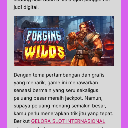
judi digital.
Dengan tema pertambangan dan grafis
yang menarik, game ini menawarkan
sensasi bermain yang seru sekaligus
peluang besar meraih jackpot. Namun,
supaya peluang menang semakin besar,
kamu perlu menerapkan trik jitu yang tepat.
Berikut
GELORA SLOT INTERNASIONAL