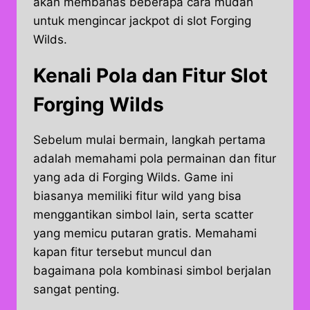
akan membahas beberapa cara mudah
untuk mengincar jackpot di slot Forging
Wilds.
Kenali Pola dan Fitur Slot
Forging Wilds
Sebelum mulai bermain, langkah pertama
adalah memahami pola permainan dan fitur
yang ada di Forging Wilds. Game ini
biasanya memiliki fitur wild yang bisa
menggantikan simbol lain, serta scatter
yang memicu putaran gratis. Memahami
kapan fitur tersebut muncul dan
bagaimana pola kombinasi simbol berjalan
sangat penting.