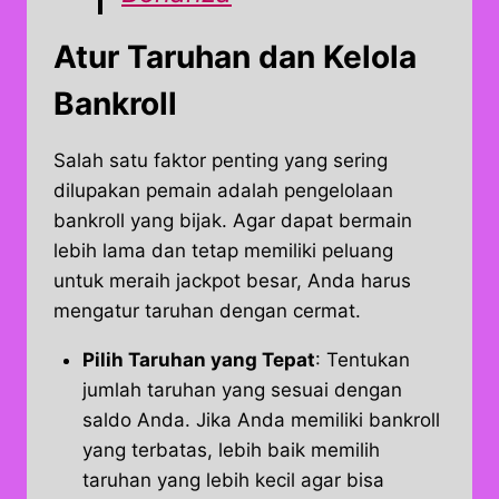
Atur Taruhan dan Kelola
Bankroll
Salah satu faktor penting yang sering
dilupakan pemain adalah pengelolaan
bankroll yang bijak. Agar dapat bermain
lebih lama dan tetap memiliki peluang
untuk meraih jackpot besar, Anda harus
mengatur taruhan dengan cermat.
Pilih Taruhan yang Tepat
: Tentukan
jumlah taruhan yang sesuai dengan
saldo Anda. Jika Anda memiliki bankroll
yang terbatas, lebih baik memilih
taruhan yang lebih kecil agar bisa