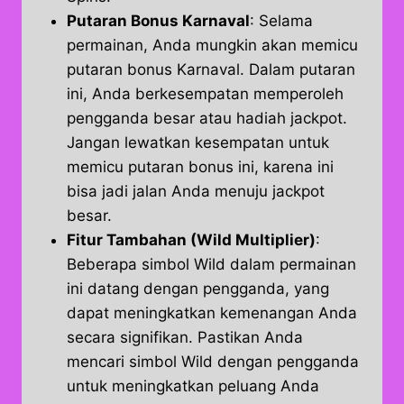
Putaran Bonus Karnaval
: Selama
permainan, Anda mungkin akan memicu
putaran bonus Karnaval. Dalam putaran
ini, Anda berkesempatan memperoleh
pengganda besar atau hadiah jackpot.
Jangan lewatkan kesempatan untuk
memicu putaran bonus ini, karena ini
bisa jadi jalan Anda menuju jackpot
besar.
Fitur Tambahan (Wild Multiplier)
:
Beberapa simbol Wild dalam permainan
ini datang dengan pengganda, yang
dapat meningkatkan kemenangan Anda
secara signifikan. Pastikan Anda
mencari simbol Wild dengan pengganda
untuk meningkatkan peluang Anda