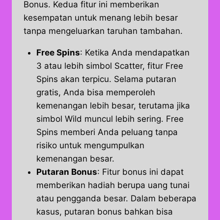
Bonus. Kedua fitur ini memberikan
kesempatan untuk menang lebih besar
tanpa mengeluarkan taruhan tambahan.
Free Spins
: Ketika Anda mendapatkan
3 atau lebih simbol Scatter, fitur Free
Spins akan terpicu. Selama putaran
gratis, Anda bisa memperoleh
kemenangan lebih besar, terutama jika
simbol Wild muncul lebih sering. Free
Spins memberi Anda peluang tanpa
risiko untuk mengumpulkan
kemenangan besar.
Putaran Bonus
: Fitur bonus ini dapat
memberikan hadiah berupa uang tunai
atau pengganda besar. Dalam beberapa
kasus, putaran bonus bahkan bisa