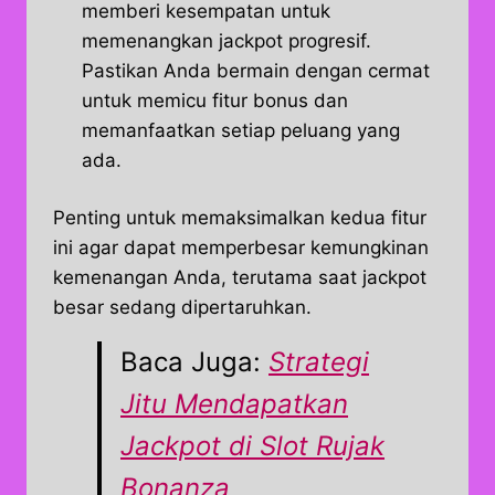
memberi kesempatan untuk
memenangkan jackpot progresif.
Pastikan Anda bermain dengan cermat
untuk memicu fitur bonus dan
memanfaatkan setiap peluang yang
ada.
Penting untuk memaksimalkan kedua fitur
ini agar dapat memperbesar kemungkinan
kemenangan Anda, terutama saat jackpot
besar sedang dipertaruhkan.
Baca Juga:
Strategi
Jitu Mendapatkan
Jackpot di Slot Rujak
Bonanza