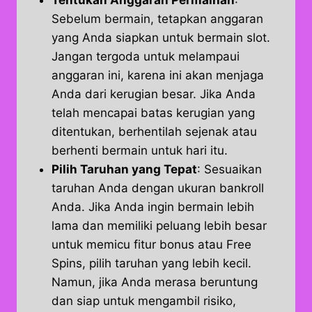
Tentukan Anggaran Permainan
:
Sebelum bermain, tetapkan anggaran
yang Anda siapkan untuk bermain slot.
Jangan tergoda untuk melampaui
anggaran ini, karena ini akan menjaga
Anda dari kerugian besar. Jika Anda
telah mencapai batas kerugian yang
ditentukan, berhentilah sejenak atau
berhenti bermain untuk hari itu.
Pilih Taruhan yang Tepat
: Sesuaikan
taruhan Anda dengan ukuran bankroll
Anda. Jika Anda ingin bermain lebih
lama dan memiliki peluang lebih besar
untuk memicu fitur bonus atau Free
Spins, pilih taruhan yang lebih kecil.
Namun, jika Anda merasa beruntung
dan siap untuk mengambil risiko,