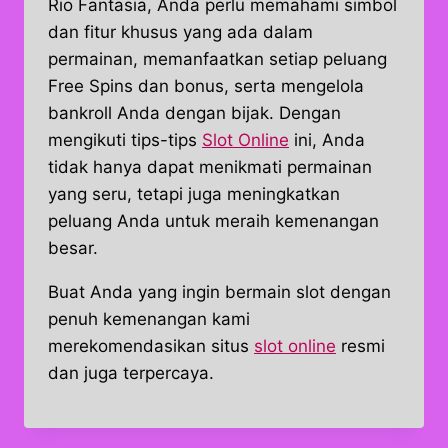
Rio Fantasia, Anda perlu memahami simbol
dan fitur khusus yang ada dalam
permainan, memanfaatkan setiap peluang
Free Spins dan bonus, serta mengelola
bankroll Anda dengan bijak. Dengan
mengikuti tips-tips
Slot Online
ini, Anda
tidak hanya dapat menikmati permainan
yang seru, tetapi juga meningkatkan
peluang Anda untuk meraih kemenangan
besar.
Buat Anda yang ingin bermain slot dengan
penuh kemenangan kami
merekomendasikan situs
slot online
resmi
dan juga terpercaya.