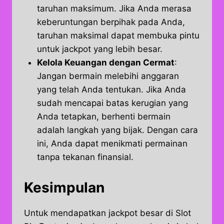
taruhan maksimum. Jika Anda merasa
keberuntungan berpihak pada Anda,
taruhan maksimal dapat membuka pintu
untuk jackpot yang lebih besar.
Kelola Keuangan dengan Cermat
:
Jangan bermain melebihi anggaran
yang telah Anda tentukan. Jika Anda
sudah mencapai batas kerugian yang
Anda tetapkan, berhenti bermain
adalah langkah yang bijak. Dengan cara
ini, Anda dapat menikmati permainan
tanpa tekanan finansial.
Kesimpulan
Untuk mendapatkan jackpot besar di Slot