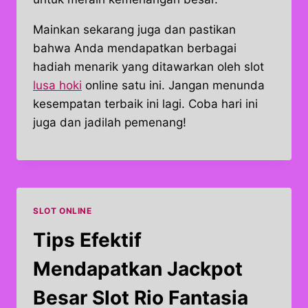
Mainkan sekarang juga dan pastikan
bahwa Anda mendapatkan berbagai
hadiah menarik yang ditawarkan oleh slot
lusa hoki
online satu ini. Jangan menunda
kesempatan terbaik ini lagi. Coba hari ini
juga dan jadilah pemenang!
SLOT ONLINE
Tips Efektif
Mendapatkan Jackpot
Besar Slot Rio Fantasia