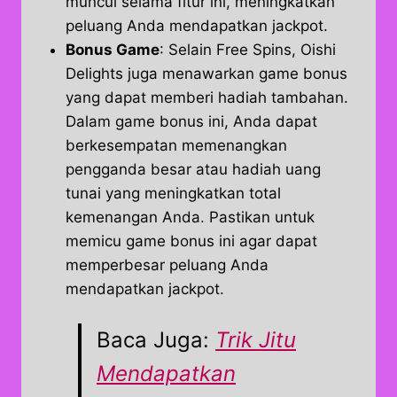
muncul selama fitur ini, meningkatkan
peluang Anda mendapatkan jackpot.
Bonus Game
: Selain Free Spins, Oishi
Delights juga menawarkan game bonus
yang dapat memberi hadiah tambahan.
Dalam game bonus ini, Anda dapat
berkesempatan memenangkan
pengganda besar atau hadiah uang
tunai yang meningkatkan total
kemenangan Anda. Pastikan untuk
memicu game bonus ini agar dapat
memperbesar peluang Anda
mendapatkan jackpot.
Baca Juga:
Trik Jitu
Mendapatkan