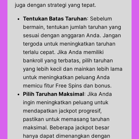
juga dengan strategi yang tepat.
Tentukan Batas Taruhan
: Sebelum
bermain, tentukan jumlah taruhan yang
sesuai dengan anggaran Anda. Jangan
tergoda untuk meningkatkan taruhan
terlalu cepat. Jika Anda memiliki
bankroll yang terbatas, pilih taruhan
yang lebih kecil dan mainkan lebih lama
untuk meningkatkan peluang Anda
memicu fitur Free Spins dan bonus.
Pilih Taruhan Maksimal
: Jika Anda
ingin meningkatkan peluang untuk
mendapatkan jackpot progresif,
pastikan untuk memasang taruhan
maksimal. Beberapa jackpot besar
hanya dapat dimenangkan dengan